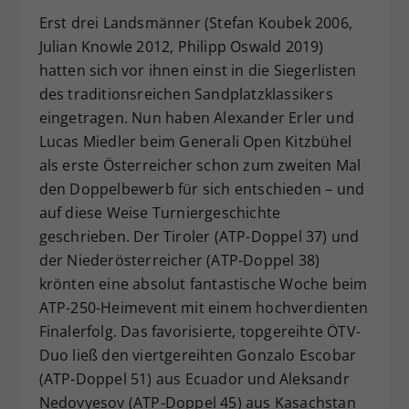
Erst drei Landsmänner (Stefan Koubek 2006,
Dieser Wert speichert Ihre Consent-
Einstellungen. Unter anderem eine
Julian Knowle 2012, Philipp Oswald 2019)
zufällig generierte ID, für die
hatten sich vor ihnen einst in die Siegerlisten
Zweck
historische Speicherung Ihrer
des traditionsreichen Sandplatzklassikers
vorgenommen Einstellungen, falls der
eingetragen. Nun haben Alexander Erler und
Webseiten-Betreiber dies eingestellt
Lucas Miedler beim Generali Open Kitzbühel
hat.
als erste Österreicher schon zum zweiten Mal
den Doppelbewerb für sich entschieden – und
auf diese Weise Turniergeschichte
geschrieben. Der Tiroler (ATP-Doppel 37) und
der Niederösterreicher (ATP-Doppel 38)
krönten eine absolut fantastische Woche beim
ATP-250-Heimevent mit einem hochverdienten
Finalerfolg. Das favorisierte, topgereihte ÖTV-
Duo ließ den viertgereihten Gonzalo Escobar
(ATP-Doppel 51) aus Ecuador und Aleksandr
Nedovyesov (ATP-Doppel 45) aus Kasachstan