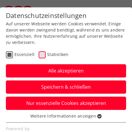
Zurück zur Newsübersicht
Datenschutzeinstellungen
Tiroler Tennisverband
Auf unserer Webseite werden Cookies verwendet. Einige
davon werden zwingend benötigt, während es uns andere
ermöglichen, Ihre Nutzererfahrung auf unserer Webseite
zu verbessern.
Turniere
ATP
Essenziell
Statistiken
Generali Open Kitzbühel:
Erler/Miedler schreiben
Alle akzeptieren
mit 2. Coup
Speichern & schließen
Turniergeschichte
Nur essenzielle Cookies akzeptieren
Das ÖTV-Davis-Cup-Duo krallt sich beim
ATP-Heimturnier in Tirol wie 2021 den
Weitere Informationen anzeigen
Essenziell
Doppeltitel.
Essenzielle Cookies werden für grundlegende
Powered by