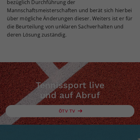
bezüglich Durchführung der
Dieser Wert speichert Ihre Consent-
Mannschaftsmeisterschaften und berät sich hierbei
Einstellungen. Unter anderem eine
über mögliche Änderungen dieser. Weiters ist er für
zufällig generierte ID, für die
die Beurteilung von unklaren Sachverhalten und
Zweck
historische Speicherung Ihrer
deren Lösung zuständig.
vorgenommen Einstellungen, falls der
Webseiten-Betreiber dies eingestellt
hat.
Tennissport live
und auf Abruf
ÖTV TV