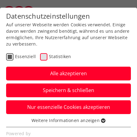
Datenschutzeinstellungen
Tiroler Tennisverband
Auf unserer Webseite werden Cookies verwendet. Einige
davon werden zwingend benötigt, während es uns andere
ermöglichen, Ihre Nutzererfahrung auf unserer Webseite
zu verbessern.
Der TTV-Wettspielausschuss
Essenziell
Statistiken
Alle akzeptieren
Speichern & schließen
Nur essenzielle Cookies akzeptieren
Der Wettspielausschuss des TTV
Weitere Informationen anzeigen
Essenziell
besteht aus folgenden Personen:
Essenzielle Cookies werden für grundlegende
Powered by