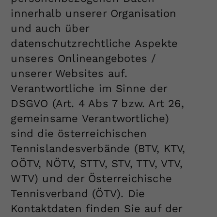
Dieser Wert speichert Ihre Consent-
innerhalb unserer Organisation
Einstellungen. Unter anderem eine
und auch über
zufällig generierte ID, für die
datenschutzrechtliche Aspekte
Zweck
historische Speicherung Ihrer
vorgenommen Einstellungen, falls der
unseres Onlineangebotes /
Webseiten-Betreiber dies eingestellt
unserer Websites auf.
hat.
Verantwortliche im Sinne der
DSGVO (Art. 4 Abs 7 bzw. Art 26,
gemeinsame Verantwortliche)
sind die österreichischen
Tennislandesverbände (BTV, KTV,
OÖTV, NÖTV, STTV, STV, TTV, VTV,
WTV) und der Österreichische
Tennisverband (ÖTV). Die
Kontaktdaten finden Sie auf der