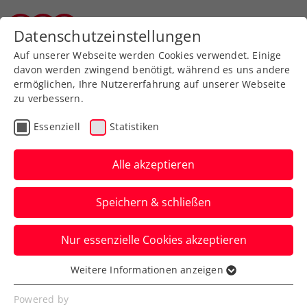
Datenschutzeinstellungen
Tiroler Tennisverband
Auf unserer Webseite werden Cookies verwendet. Einige
davon werden zwingend benötigt, während es uns andere
ermöglichen, Ihre Nutzererfahrung auf unserer Webseite
zu verbessern.
Datenschutzerklärung
Essenziell
Statistiken
Alle akzeptieren
Speichern & schließen
Nur essenzielle Cookies akzeptieren
Weitere Informationen anzeigen
Für den Österreichische
Essenziell
Tennisverband (ÖTV) und die
Essenzielle Cookies werden für grundlegende
Powered by