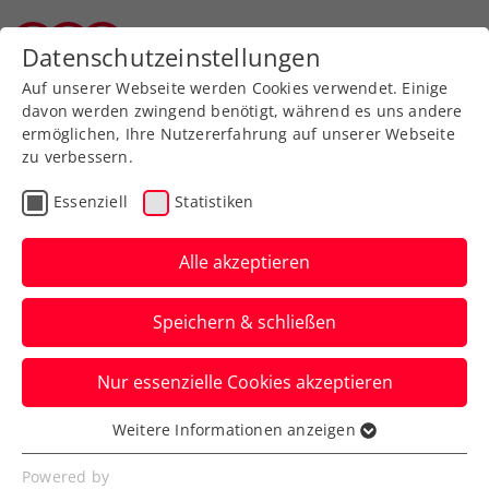
Datenschutzeinstellungen
Tiroler Tennisverband
Auf unserer Webseite werden Cookies verwendet. Einige
davon werden zwingend benötigt, während es uns andere
ermöglichen, Ihre Nutzererfahrung auf unserer Webseite
zu verbessern.
Essenziell
Statistiken
Tennissport live
Alle akzeptieren
und auf Abruf
Speichern & schließen
ÖTV TV
Nur essenzielle Cookies akzeptieren
Weitere Informationen anzeigen
Essenziell
Inside-In
Essenzielle Cookies werden für grundlegende
Powered by