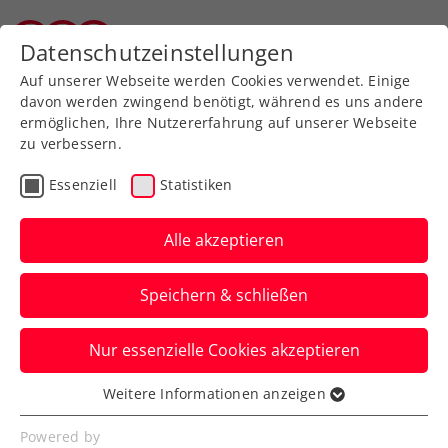
Zurück zur Newsübersicht
Datenschutzeinstellungen
Tiroler Tennisverband
Auf unserer Webseite werden Cookies verwendet. Einige
davon werden zwingend benötigt, während es uns andere
ermöglichen, Ihre Nutzererfahrung auf unserer Webseite
zu verbessern.
Turniere
ATP
Essenziell
Statistiken
Generali Open Kitzbühel:
Erler dreht Doppelduell
Alle akzeptieren
gegen Thiem
Speichern & schließen
Der Titelverteidiger steht damit beim ATP-
Nur essenzielle Cookies akzeptieren
Turnier in Tirol mit Andreas Mies im
Viertelfinale.
Weitere Informationen anzeigen
Essenziell
Verfasst von: Manuel Wachta, 24.07.2024
Essenzielle Cookies werden für grundlegende
Powered by