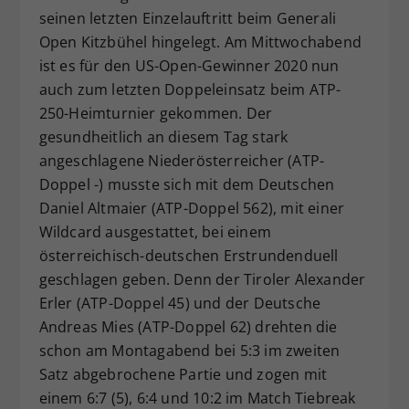
seinen letzten Einzelauftritt beim Generali
Dieser Wert speichert Ihre Consent-
Open Kitzbühel hingelegt. Am Mittwochabend
Einstellungen. Unter anderem eine
zufällig generierte ID, für die
ist es für den US-Open-Gewinner 2020 nun
Zweck
historische Speicherung Ihrer
auch zum letzten Doppeleinsatz beim ATP-
vorgenommen Einstellungen, falls der
250-Heimturnier gekommen. Der
Webseiten-Betreiber dies eingestellt
gesundheitlich an diesem Tag stark
hat.
angeschlagene Niederösterreicher (ATP-
Doppel -) musste sich mit dem Deutschen
Daniel Altmaier (ATP-Doppel 562), mit einer
Wildcard ausgestattet, bei einem
österreichisch-deutschen Erstrundenduell
geschlagen geben. Denn der Tiroler Alexander
Erler (ATP-Doppel 45) und der Deutsche
Andreas Mies (ATP-Doppel 62) drehten die
schon am Montagabend bei 5:3 im zweiten
Satz abgebrochene Partie und zogen mit
einem 6:7 (5), 6:4 und 10:2 im Match Tiebreak