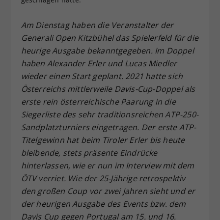
Dieser Wert speichert Ihre Consent-
Einstellungen. Unter anderem eine
Am Dienstag haben die Veranstalter der
zufällig generierte ID, für die
Generali Open Kitzbühel das Spielerfeld für die
Zweck
historische Speicherung Ihrer
heurige Ausgabe bekanntgegeben. Im Doppel
vorgenommen Einstellungen, falls der
haben Alexander Erler und Lucas Miedler
Webseiten-Betreiber dies eingestellt
wieder einen Start geplant. 2021 hatte sich
hat.
Österreichs mittlerweile Davis-Cup-Doppel als
erste rein österreichische Paarung in die
Siegerliste des sehr traditionsreichen ATP-250-
Sandplatzturniers eingetragen. Der erste ATP-
Titelgewinn hat beim Tiroler Erler bis heute
bleibende, stets präsente Eindrücke
hinterlassen, wie er nun im Interview mit dem
ÖTV verriet. Wie der 25-Jährige retrospektiv
den großen Coup vor zwei Jahren sieht und er
der heurigen Ausgabe des Events bzw. dem
Davis Cup gegen Portugal am 15. und 16.