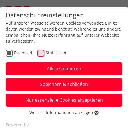
Zurück zur Newsübersicht
Datenschutzeinstellungen
Tiroler Tennisverband
Auf unserer Webseite werden Cookies verwendet. Einige
davon werden zwingend benötigt, während es uns andere
ermöglichen, Ihre Nutzererfahrung auf unserer Webseite
zu verbessern.
Turniere
Davis Cup
ATP
Essenziell
Statistiken
Erler im Interview:
„Kitzbühel 2021 war so
Alle akzeptieren
ein einschneidendes
Speichern & schließen
Erlebnis für mich“
Nur essenzielle Cookies akzeptieren
Die Gedanken dran sind für den
Doppelchampion von vor zwei Jahren
Weitere Informationen anzeigen
Essenziell
immer noch täglich präsent.
Essenzielle Cookies werden für grundlegende
Powered by