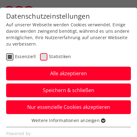
Zurück zur Newsübersicht
Datenschutzeinstellungen
Tiroler Tennisverband
Auf unserer Webseite werden Cookies verwendet. Einige
davon werden zwingend benötigt, während es uns andere
ermöglichen, Ihre Nutzererfahrung auf unserer Webseite
zu verbessern.
Turniere
ATP
Essenziell
Statistiken
Generali Open Kitzbühel
bis 2035 gesichert
Alle akzeptieren
Die Vertragsverlängerung auf weitere
Speichern & schließen
zehn Jahre liegt seitens Lizenzhalter
Octagon auf dem Tisch.
Nur essenzielle Cookies akzeptieren
Verfasst von: Presseaussendung / Redaktion, 27.07.2025
Weitere Informationen anzeigen
Essenziell
Essenzielle Cookies werden für grundlegende
Powered by