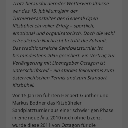
Trotz herausfordernder Wetterverhältnisse
Dieser Wert speichert Ihre Consent-
war das 15. Jubiläumsjahr der
Einstellungen. Unter anderem eine
Turnierveranstalter
des Generali Open
zufällig generierte ID, für die
Kitzb
ühel ein voller Erfolg
– sportlich,
Zweck
historische Speicherung Ihrer
vorgenommen Einstellungen, falls der
emotional und organisatorisch. Doch die wohl
Webseiten-Betreiber dies eingestellt
erfreulichste Nachricht betrifft die Zukunft:
hat.
Das traditionsreiche Sandplatzturnier ist
bis
mindestens 2035
gesichert. Ein Vertrag zur
Verl
ängerung mit Lizenzgeber Octagon ist
unterschriftsreif
– ein starkes Bekenntnis zum
österreichischen Tennis und zum Standort
Kitzb
ühel.
Vor 15 Jahren führten Herbert Günther und
Markus Bodner das Kitzbüheler
Sandplatzturnier aus einer schwierigen Phase
in eine neue Ära. 2010 noch ohne Lizenz,
wurde diese 2011 von Octagon für die