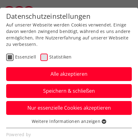
Zurück zur Newsübersicht
Datenschutzeinstellungen
Tiroler Tennisverband
Auf unserer Webseite werden Cookies verwendet. Einige
davon werden zwingend benötigt, während es uns andere
ermöglichen, Ihre Nutzererfahrung auf unserer Webseite
zu verbessern.
Turniere
ATP
Essenziell
Statistiken
Oberleitner/Schwärzler
verpassen Krönung beim
Alle akzeptieren
Generali Open Kitzbühel
Speichern & schließen
Das ÖTV-Doppel muss sich beim ATP-
Nur essenzielle Cookies akzeptieren
Heimturnier im Finale beugen. Im Einzel
triumphiert Alexander Bublik.
Weitere Informationen anzeigen
Essenziell
Verfasst von: ChatGPT / Presseaussendung / Redaktion,
Essenzielle Cookies werden für grundlegende
Powered by
26.07.2025