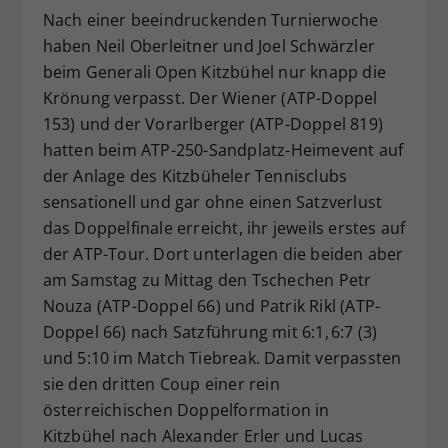
Nach einer beeindruckenden Turnierwoche
Dieser Wert speichert Ihre Consent-
haben Neil Oberleitner und Joel Schwärzler
Einstellungen. Unter anderem eine
zufällig generierte ID, für die
beim Generali Open Kitzbühel nur knapp die
Zweck
historische Speicherung Ihrer
Krönung verpasst. Der Wiener (ATP-Doppel
vorgenommen Einstellungen, falls der
153) und der Vorarlberger (ATP-Doppel 819)
Webseiten-Betreiber dies eingestellt
hatten beim ATP-250-Sandplatz-Heimevent auf
hat.
der Anlage des Kitzbüheler Tennisclubs
sensationell und gar ohne einen Satzverlust
das Doppelfinale erreicht, ihr jeweils erstes auf
der ATP-Tour. Dort unterlagen die beiden aber
am Samstag zu Mittag den Tschechen Petr
Nouza (ATP-Doppel 66) und Patrik Rikl (ATP-
Doppel 66) nach Satzführung mit 6:1, 6:7 (3)
und 5:10 im Match Tiebreak. Damit verpassten
sie den dritten Coup einer rein
österreichischen Doppelformation in
Kitzbühel nach Alexander Erler und Lucas