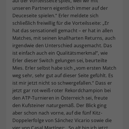
auf der Vorteilsseite spielt, weil wir mit
unseren Partnern eigentlich immer auf der
Deuceseite spielen.“ Erler meldete sich
schließlich freiwillig für die Vorteilsseite: „Er
hat das sensationell gemacht – er hat in allen
Matches, mit seinen knallharten Returns, auch
irgendwie den Unterschied ausgemacht. Das
ist einfach auch ein Qualitätsmerkmal“, wie
Erler dieser Switch gelungen sei, beurteilte
Mies. Erler selbst habe sich „vom ersten Match
weg sehr, sehr gut auf dieser Seite gefühlt. Es
ist mir jetzt nicht so schwergefallen.“ Dass er
jetzt gar rot-weiß-roter Rekordchampion bei
den ATP-Turnieren in Österreich sei, freute
den Kufsteiner naturgemäß. Der Blick ging
aber schon nach vorne, auf die fünf Kitz-
Doppelerfolge von Sánchez Vicario sowie die
vier von Casal Martínez: „So alt bin ich jetzt