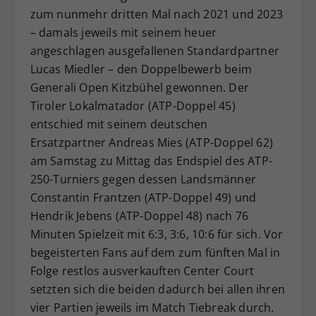
zum nunmehr dritten Mal nach 2021 und 2023
Dieser Wert speichert Ihre Consent-
– damals jeweils mit seinem heuer
Einstellungen. Unter anderem eine
zufällig generierte ID, für die
angeschlagen ausgefallenen Standardpartner
Zweck
historische Speicherung Ihrer
Lucas Miedler – den Doppelbewerb beim
vorgenommen Einstellungen, falls der
Generali Open Kitzbühel gewonnen. Der
Webseiten-Betreiber dies eingestellt
Tiroler Lokalmatador (ATP-Doppel 45)
hat.
entschied mit seinem deutschen
Ersatzpartner Andreas Mies (ATP-Doppel 62)
am Samstag zu Mittag das Endspiel des ATP-
250-Turniers gegen dessen Landsmänner
Constantin Frantzen (ATP-Doppel 49) und
Hendrik Jebens (ATP-Doppel 48) nach 76
Minuten Spielzeit mit 6:3, 3:6, 10:6 für sich. Vor
begeisterten Fans auf dem zum fünften Mal in
Folge restlos ausverkauften Center Court
setzten sich die beiden dadurch bei allen ihren
vier Partien jeweils im Match Tiebreak durch.