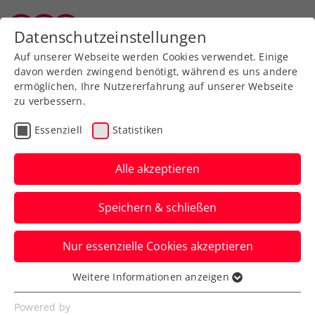
Zurück zur Newsübersicht
Datenschutzeinstellungen
Tiroler Tennisverband
Auf unserer Webseite werden Cookies verwendet. Einige
davon werden zwingend benötigt, während es uns andere
ermöglichen, Ihre Nutzererfahrung auf unserer Webseite
zu verbessern.
Turniere
ATP
Essenziell
Statistiken
Generali Open Kitzbühel:
Erler schreibt mit 3.
Alle akzeptieren
Coup Turniergeschichte
Speichern & schließen
Das ÖTV-Ass holt bei seinem ATP-
Nur essenzielle Cookies akzeptieren
Heimevent in Tirol mit Andreas Mies
erneut den Doppeltitel.
Weitere Informationen anzeigen
Essenziell
Verfasst von: Manuel Wachta, 27.07.2024
Essenzielle Cookies werden für grundlegende
Powered by