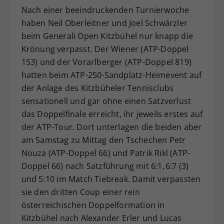
Nach einer beeindruckenden Turnierwoche
Dieser Wert speichert Ihre Consent-
haben Neil Oberleitner und Joel Schwärzler
Einstellungen. Unter anderem eine
zufällig generierte ID, für die
beim Generali Open Kitzbühel nur knapp die
Zweck
historische Speicherung Ihrer
Krönung verpasst. Der Wiener (ATP-Doppel
vorgenommen Einstellungen, falls der
153) und der Vorarlberger (ATP-Doppel 819)
Webseiten-Betreiber dies eingestellt
hatten beim ATP-250-Sandplatz-Heimevent auf
hat.
der Anlage des Kitzbüheler Tennisclubs
sensationell und gar ohne einen Satzverlust
das Doppelfinale erreicht, ihr jeweils erstes auf
der ATP-Tour. Dort unterlagen die beiden aber
am Samstag zu Mittag den Tschechen Petr
Nouza (ATP-Doppel 66) und Patrik Rikl (ATP-
Doppel 66) nach Satzführung mit 6:1, 6:7 (3)
und 5:10 im Match Tiebreak. Damit verpassten
sie den dritten Coup einer rein
österreichischen Doppelformation in
Kitzbühel nach Alexander Erler und Lucas