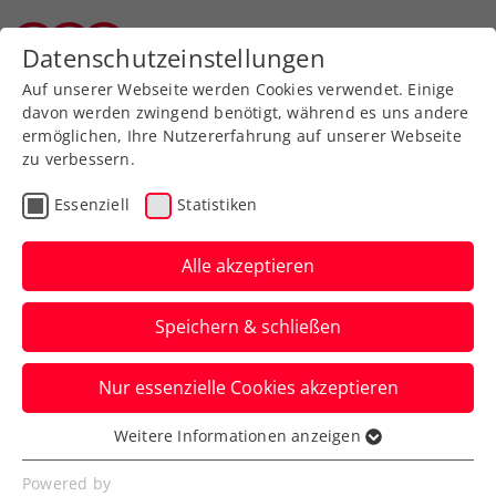
Zurück zur Newsübersicht
Datenschutzeinstellungen
Tiroler Tennisverband
Auf unserer Webseite werden Cookies verwendet. Einige
davon werden zwingend benötigt, während es uns andere
ermöglichen, Ihre Nutzererfahrung auf unserer Webseite
zu verbessern.
Turniere
ATP
Essenziell
Statistiken
Oberleitner/Schwärzler
verpassen Krönung beim
Alle akzeptieren
Generali Open Kitzbühel
Speichern & schließen
Das ÖTV-Doppel muss sich beim ATP-
Nur essenzielle Cookies akzeptieren
Heimturnier im Finale beugen. Im Einzel
triumphiert Alexander Bublik.
Weitere Informationen anzeigen
Essenziell
Verfasst von: ChatGPT / Presseaussendung / Redaktion,
Essenzielle Cookies werden für grundlegende
Powered by
26.07.2025