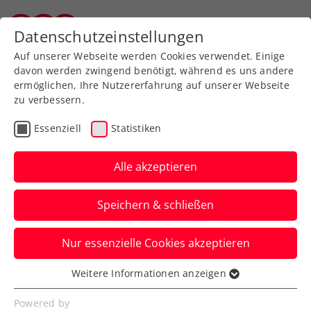
Zurück zur Newsübersicht
Datenschutzeinstellungen
Tiroler Tennisverband
Auf unserer Webseite werden Cookies verwendet. Einige
davon werden zwingend benötigt, während es uns andere
ermöglichen, Ihre Nutzererfahrung auf unserer Webseite
zu verbessern.
Turniere
ATP
Essenziell
Statistiken
Generali Open Kitzbühel:
Kostenlose An- und
Alle akzeptieren
Abreise mit Öffis in Tirol
Speichern & schließen
Diese Einigung haben das ATP-250-
Nur essenzielle Cookies akzeptieren
Turnier am Kitzbüheler Tennisclub und
der Verkehrsverbund Tirol erzielt.
Weitere Informationen anzeigen
Essenziell
Verfasst von: Presseaussendung / Redaktion, 12.07.2024
Essenzielle Cookies werden für grundlegende
Powered by