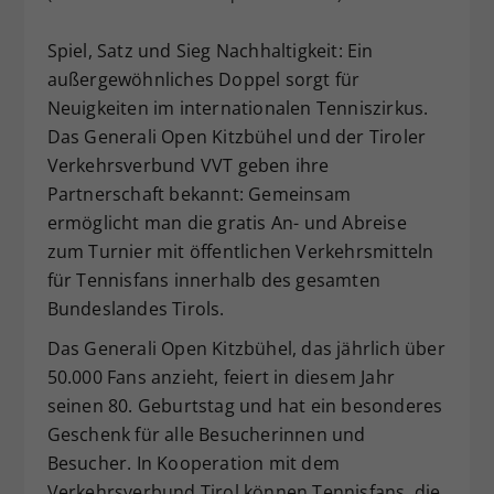
Dieser Wert speichert Ihre Consent-
Spiel, Satz und Sieg Nachhaltigkeit: Ein
Einstellungen. Unter anderem eine
zufällig generierte ID, für die
außergewöhnliches Doppel sorgt für
Zweck
historische Speicherung Ihrer
Neuigkeiten im internationalen Tenniszirkus.
vorgenommen Einstellungen, falls der
Das Generali Open Kitzbühel und der Tiroler
Webseiten-Betreiber dies eingestellt
Verkehrsverbund VVT geben ihre
hat.
Partnerschaft bekannt: Gemeinsam
ermöglicht man die gratis An- und Abreise
zum Turnier mit öffentlichen Verkehrsmitteln
für Tennisfans innerhalb des gesamten
Bundeslandes Tirols.
Das Generali Open Kitzbühel, das jährlich über
50.000 Fans anzieht, feiert in diesem Jahr
seinen 80. Geburtstag und hat ein besonderes
Geschenk für alle Besucherinnen und
Besucher. In Kooperation mit dem
Verkehrsverbund Tirol können Tennisfans, die