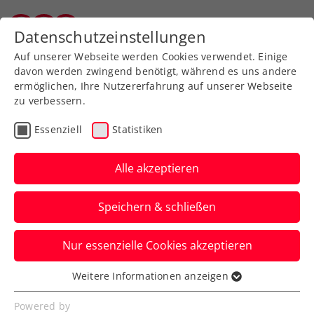
Zurück zur Newsübersicht
Datenschutzeinstellungen
Tiroler Tennisverband
Auf unserer Webseite werden Cookies verwendet. Einige
davon werden zwingend benötigt, während es uns andere
ermöglichen, Ihre Nutzererfahrung auf unserer Webseite
zu verbessern.
Turniere
ATP
Essenziell
Statistiken
Generali Open Kitzbühel:
Österreicherduell Ofner
Alle akzeptieren
gegen Neumayer
Speichern & schließen
Dominic Thiem hat indes bei seinem
Nur essenzielle Cookies akzeptieren
Abschied vom ATP-Turnier in Tirol einen
formstarken Gegner erwischt.
Weitere Informationen anzeigen
Essenziell
Verfasst von: Presseaussendung / Redaktion, 20.07.2024
Essenzielle Cookies werden für grundlegende
Powered by