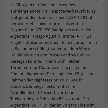
zu Mittag in der Welcome Area des
Dieser Wert speichert Ihre Consent-
Turniergeländes die Hauptbewerbsauslosung
Einstellungen. Unter anderem eine
zufällig generierte ID, für die
stattgefunden. Dominic Thiem (ATP 133) hat
Zweck
historische Speicherung Ihrer
bei seiner Abschiedstournee als ersten
vorgenommen Einstellungen, falls der
Gegner beim ATP-250-Sandplatzturnier den
Webseiten-Betreiber dies eingestellt
Argentinier Thiago Agustín Tirante (ATP 121)
hat.
zugelost bekommen. Eben der ist gerade noch
in Bastad beschäftigt, wo er auf dem Weg ins
Halbfinale auch den Russen Andrey Rublev
besiegen konnte. Thiems wohl letzter
Turnierstart auf Sand wird also gegen den
Südamerikaner am Dienstag, dem 23. Juli, im
Rahmen der Nightsession ab 19:30 Uhr
starten. Der Sieger bekommt es im
Achtelfinale mit Turnierfavorit und
Titelverteidiger Sebastián Báez zu tun. Der
Argentinier (ATP 19), der im Vorjahr Thiem im