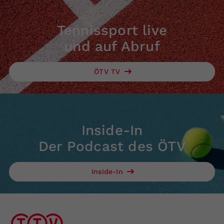
Tennissport live
und auf Abruf
ÖTV TV
Inside-In
Der Podcast des ÖTV
Inside-In