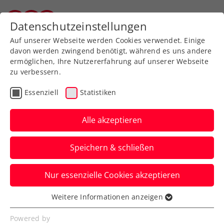
Zurück zur Newsübersicht
Datenschutzeinstellungen
Tiroler Tennisverband
Auf unserer Webseite werden Cookies verwendet. Einige
davon werden zwingend benötigt, während es uns andere
ermöglichen, Ihre Nutzererfahrung auf unserer Webseite
zu verbessern.
Turniere
ATP
Essenziell
Statistiken
ATP-Challenger
Shenzhen: Erler/Miedler
Alle akzeptieren
stürmen zum 5. Doppel-
Speichern & schließen
Saisontitel
Nur essenzielle Cookies akzeptieren
Das ÖTV-Davis-Cup-Doppel lässt in der
chinesischen Metropole auch im Finale
Weitere Informationen anzeigen
Essenziell
nichts anbrennen.
Essenzielle Cookies werden für grundlegende
Powered by