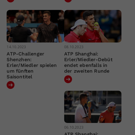
14.10.2023
08.10.2023
ATP-Challenger
ATP Shanghai:
Shenzhen:
Erler/Miedler-Debüt
Erler/Miedler spielen
endet ebenfalls in
um fünften
der zweiten Runde
Saisontitel
06.10.2023
ATP Shanghai: