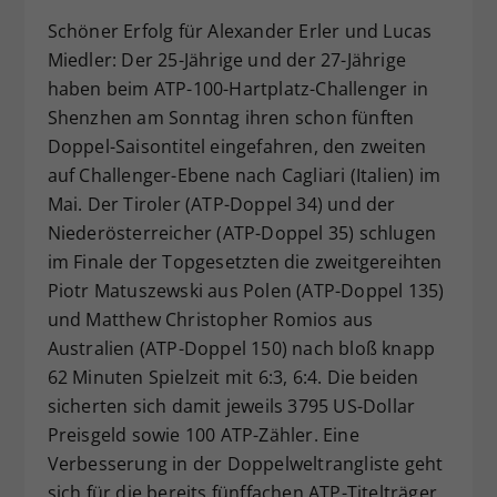
Dieser Wert speichert Ihre Consent-
Schöner Erfolg für Alexander Erler und Lucas
Einstellungen. Unter anderem eine
Miedler: Der 25-Jährige und der 27-Jährige
zufällig generierte ID, für die
haben beim ATP-100-Hartplatz-Challenger in
Zweck
historische Speicherung Ihrer
Shenzhen am Sonntag ihren schon fünften
vorgenommen Einstellungen, falls der
Doppel-Saisontitel eingefahren, den zweiten
Webseiten-Betreiber dies eingestellt
hat.
auf Challenger-Ebene nach Cagliari (Italien) im
Mai. Der Tiroler (ATP-Doppel 34) und der
Niederösterreicher (ATP-Doppel 35) schlugen
im Finale der Topgesetzten die zweitgereihten
Piotr Matuszewski aus Polen (ATP-Doppel 135)
und Matthew Christopher Romios aus
Australien (ATP-Doppel 150) nach bloß knapp
62 Minuten Spielzeit mit 6:3, 6:4. Die beiden
sicherten sich damit jeweils 3795 US-Dollar
Preisgeld sowie 100 ATP-Zähler. Eine
Verbesserung in der Doppelweltrangliste geht
sich für die bereits fünffachen ATP-Titelträger