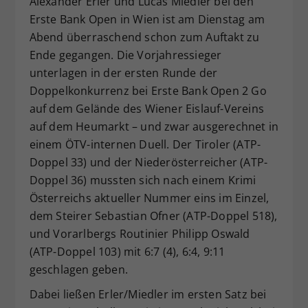
Alexander Erler und Lucas Miedler bei den
Dieser Wert speichert Ihre Consent-
Erste Bank Open in Wien ist am Dienstag am
Einstellungen. Unter anderem eine
Abend überraschend schon zum Auftakt zu
zufällig generierte ID, für die
Ende gegangen. Die Vorjahressieger
Zweck
historische Speicherung Ihrer
unterlagen in der ersten Runde der
vorgenommen Einstellungen, falls der
Doppelkonkurrenz bei Erste Bank Open 2 Go
Webseiten-Betreiber dies eingestellt
hat.
auf dem Gelände des Wiener Eislauf-Vereins
auf dem Heumarkt – und zwar ausgerechnet in
einem ÖTV-internen Duell. Der Tiroler (ATP-
Doppel 33) und der Niederösterreicher (ATP-
Doppel 36) mussten sich nach einem Krimi
Österreichs aktueller Nummer eins im Einzel,
dem Steirer Sebastian Ofner (ATP-Doppel 518),
und Vorarlbergs Routinier Philipp Oswald
(ATP-Doppel 103) mit 6:7 (4), 6:4, 9:11
geschlagen geben.
Dabei ließen Erler/Miedler im ersten Satz bei