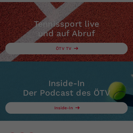
Tennissport live
und auf Abruf
ÖTV TV
Inside-In
Der Podcast des ÖTV
Inside-In