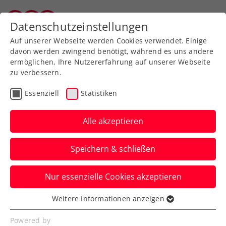
Zurück zur Newsübersicht
Datenschutzeinstellungen
Tiroler Tennisverband
Auf unserer Webseite werden Cookies verwendet. Einige
davon werden zwingend benötigt, während es uns andere
ermöglichen, Ihre Nutzererfahrung auf unserer Webseite
zu verbessern.
Turniere
ATP
Essenziell
Statistiken
Erste Bank Open:
Titelverteidiger
Alle akzeptieren
Erler/Miedler im ÖTV-
Speichern & schließen
Duell ausgeschieden
Nur essenzielle Cookies akzeptieren
Sebastian Ofner und Philipp Oswald
gewinnen beim ATP-500-Turnier in Wien
Weitere Informationen anzeigen
Essenziell
nach abgewehrten Matchbällen.
Essenzielle Cookies werden für grundlegende
Powered by