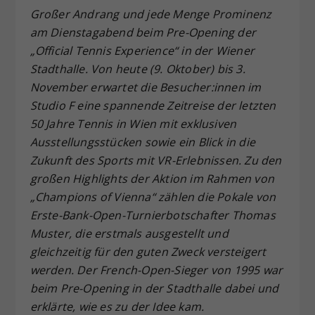
Großer Andrang und jede Menge Prominenz
Dieser Wert speichert Ihre Consent-
am Dienstagabend beim Pre-Opening der
Einstellungen. Unter anderem eine
zufällig generierte ID, für die
„Official Tennis Experience“ in der Wiener
Zweck
historische Speicherung Ihrer
Stadthalle. Von heute (9. Oktober) bis 3.
vorgenommen Einstellungen, falls der
November erwartet die Besucher:innen im
Webseiten-Betreiber dies eingestellt
Studio F eine spannende Zeitreise der letzten
hat.
50 Jahre Tennis in Wien mit exklusiven
Ausstellungsstücken sowie ein Blick in die
Zukunft des Sports mit VR-Erlebnissen. Zu den
großen Highlights der Aktion im Rahmen von
„Champions of Vienna“ zählen die Pokale von
Erste-Bank-Open-Turnierbotschafter Thomas
Muster, die erstmals ausgestellt und
gleichzeitig für den guten Zweck versteigert
werden. Der French-Open-Sieger von 1995 war
beim Pre-Opening in der Stadthalle dabei und
erklärte, wie es zu der Idee kam.