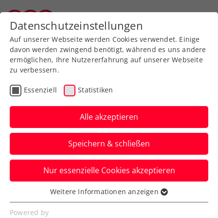
Zurück zur Newsübersicht
Datenschutzeinstellungen
Tiroler Tennisverband
Auf unserer Webseite werden Cookies verwendet. Einige
davon werden zwingend benötigt, während es uns andere
ermöglichen, Ihre Nutzererfahrung auf unserer Webseite
zu verbessern.
Turniere
ATP
Essenziell
Statistiken
„Official Tennis
Experience“ in der Wiener
Alle akzeptieren
Stadthalle eröffnet
Speichern & schließen
ÖTV-Legende Thomas Muster führt am
Nur essenzielle Cookies akzeptieren
Rande der Erste Bank Open durch eine
spannende Tennis-Zeitreise.
Weitere Informationen anzeigen
Essenziell
Verfasst von: Presseaussendung / Redaktion, 09.10.2024
Essenzielle Cookies werden für grundlegende
Powered by