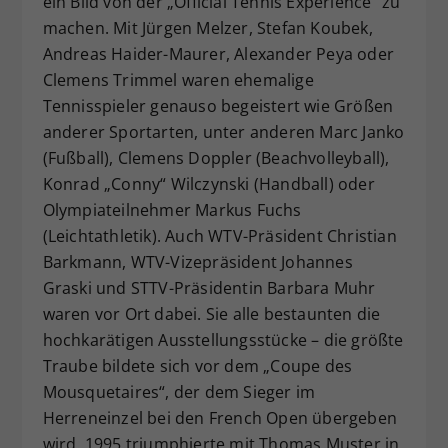
ein Bild von der „Official Tennis Experience“ zu
machen. Mit Jürgen Melzer, Stefan Koubek,
Andreas Haider-Maurer, Alexander Peya oder
Clemens Trimmel waren ehemalige
Tennisspieler genauso begeistert wie Größen
anderer Sportarten, unter anderen Marc Janko
(Fußball), Clemens Doppler (Beachvolleyball),
Konrad „Conny“ Wilczynski (Handball) oder
Olympiateilnehmer Markus Fuchs
(Leichtathletik). Auch WTV-Präsident Christian
Barkmann, WTV-Vizepräsident Johannes
Graski und STTV-Präsidentin Barbara Muhr
waren vor Ort dabei. Sie alle bestaunten die
hochkarätigen Ausstellungsstücke – die größte
Traube bildete sich vor dem „Coupe des
Mousquetaires“, der dem Sieger im
Herreneinzel bei den French Open übergeben
wird. 1995 triumphierte mit Thomas Muster in