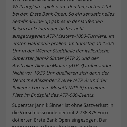
Weltrangliste spielen um den begehrten Titel
Dieser Wert speichert Ihre Consent-
Einstellungen. Unter anderem eine
bei den Erste Bank Open. So ein sensationelles
zufällig generierte ID, für die
Semifinal-Line-up gab es in der laufenden
Zweck
historische Speicherung Ihrer
Saison in keinem der bisher acht
vorgenommen Einstellungen, falls der
ausgetragenen ATP-Masters-1000-Turniere. Im
Webseiten-Betreiber dies eingestellt
ersten Halbfinale prallen am Samstag ab 15:00
hat.
Uhr in der Wiener Stadthalle der italienische
Superstar Jannik Sinner (ATP 2) und der
Australier Alex de Minaur (ATP 7) aufeinander.
Nicht vor 16:30 Uhr duellieren sich dann der
Deutsche Alexander Zverev (ATP 3) und der
Italiener Lorenzo Musetti (ATP 8) um einen
Platz im Endspiel des ATP-500-Events.
Superstar Jannik Sinner ist ohne Satzverlust in
die Vorschlussrunde der mit 2.736.875 Euro
dotierten Erste Bank Open eingezogen. Der