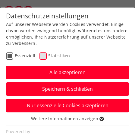
Zurück zur Newsübersicht
Datenschutzeinstellungen
Tiroler Tennisverband
Auf unserer Webseite werden Cookies verwendet. Einige
davon werden zwingend benötigt, während es uns andere
ermöglichen, Ihre Nutzererfahrung auf unserer Webseite
zu verbessern.
Rollstuhltennis
Inklusion
ATP
Essenziell
Statistiken
Turniere
Alle akzeptieren
Halbfinalkracher bei den
Speichern & schließen
Erste Bank Open in Wien
Nur essenzielle Cookies akzeptieren
Jannik Sinner spielt gegen Alex de Minaur
ums Finale, Alexander Zverev gegen
Weitere Informationen anzeigen
Essenziell
Lorenzo Musetti.
Essenzielle Cookies werden für grundlegende
Powered by