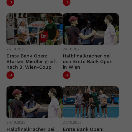
25.10.2025
24.10.2025
Erste Bank Open:
Halbfinalkracher bei
Starker Miedler greift
den Erste Bank Open
nach 3. Wien-Coup
in Wien
24.10.2025
24.10.2025
Halbfinalkracher bei
Erste Bank Open: