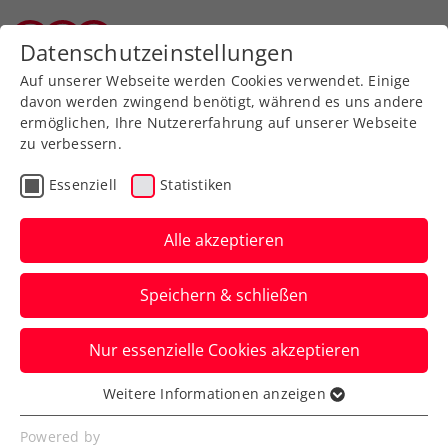
Zurück zur Newsübersicht
Datenschutzeinstellungen
Tiroler Tennisverband
Auf unserer Webseite werden Cookies verwendet. Einige
davon werden zwingend benötigt, während es uns andere
ermöglichen, Ihre Nutzererfahrung auf unserer Webseite
zu verbessern.
Rollstuhltennis
Inklusion
Turniere
Essenziell
Statistiken
ATP
Alle akzeptieren
Erste Bank Open: Super
Speichern & schließen
Sunday mit Thiem und
Zverev
Nur essenzielle Cookies akzeptieren
Österreichs Aushängeschild und der
Weitere Informationen anzeigen
Essenziell
Weltranglistendritte lassen das US-Open-
Essenzielle Cookies werden für grundlegende
Powered by
Finale 2020 wiederaufleben.