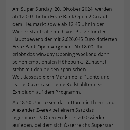
Dieser Wert speichert Ihre Consent-
Am Super Sunday, 20. Oktober 2024, werden
Einstellungen. Unter anderem eine
ab 12:00 Uhr bei Erste Bank Open 2 Go auf
zufällig generierte ID, für die
dem Heumarkt sowie ab 12:45 Uhr in der
Zweck
historische Speicherung Ihrer
Wiener Stadthalle noch vier Plätze für den
vorgenommen Einstellungen, falls der
Webseiten-Betreiber dies eingestellt
Hauptbewerb der mit 2.626.045 Euro dotierten
hat.
Erste Bank Open vergeben. Ab 18:00 Uhr
erlebt das win2day Opening Weekend dann
seinen emotionalen Höhepunkt. Zunächst
steht mit den beiden spanischen
Weltklassespielern Martin de la Puente und
Daniel Caverzaschi eine Rollstuhltennis-
Exhibition auf dem Programm.
Ab 18:50 Uhr lassen dann Dominic Thiem und
Alexander Zverev bei einem Satz das
legendäre US-Open-Endspiel 2020 wieder
aufleben, bei dem sich Österreichs Superstar