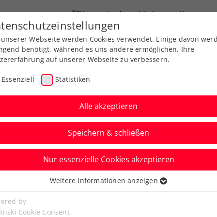
ÖTV
Landesverbände
News
tenschutzeinstellungen
 unserer Webseite werden Cookies verwendet. Einige davon wer
Ausbildung
Services
Über uns
FAQ
ngend benötigt, während es uns andere ermöglichen, Ihre
zererfahrung auf unserer Webseite zu verbessern.
Essenziell
Statistiken
Alle akzeptieren
Speichern & schließen
Nur essenzielle Cookies akzeptieren
n: Erler/Miedler nach
Weitere Informationen anzeigen
ssenziell
ien-Triumph
senzielle Cookies werden für grundlegende Funktionen der
ered by
bseite benötigt. Dadurch ist gewährleistet, dass die Webseite
linski Cookie Consent