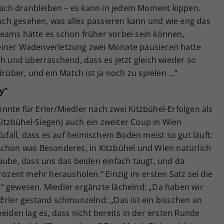
ch dranbleiben – es kann in jedem Moment kippen.
ch gesehen, was alles passieren kann und wie eng das
eams hätte es schon früher vorbei sein können,
einer Wadenverletzung zwei Monate pausieren hatte
ch und überraschend, dass es jetzt gleich wieder so
drüber, und ein Match ist ja noch zu spielen …“
y“
nte für Erler/Miedler nach zwei Kitzbühel-Erfolgen als
 Kitzbühel-Siegen) auch ein zweiter Coup in Wien
Zufall, dass es auf heimischem Boden meist so gut läuft:
schon was Besonderes, in Kitzbühel und Wien natürlich
aube, dass uns das beiden einfach taugt, und da
rozent mehr herausholen.“ Einzig im ersten Satz sei die
“ gewesen. Miedler ergänzte lächelnd: „Da haben wir
Erler gestand schmunzelnd: „Das ist ein bisschen an
eiden lag es, dass nicht bereits in der ersten Runde