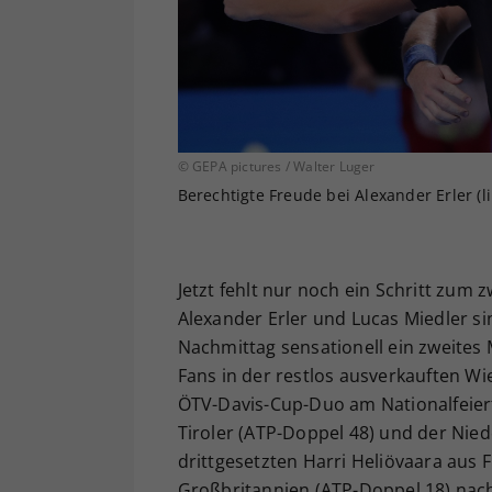
© GEPA pictures / Walter Luger
Berechtigte Freude bei Alexander Erler (l
Jetzt fehlt nur noch ein Schritt zum
Alexander Erler und Lucas Miedler 
Nachmittag sensationell ein zweites
Fans in der restlos ausverkauften Wie
ÖTV-Davis-Cup-Duo am Nationalfeiert
Tiroler (ATP-Doppel 48) und der Nie
drittgesetzten Harri Heliövaara aus
Großbritannien (ATP-Doppel 18) nac