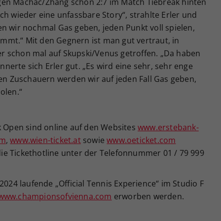
gen Machác/Zhang schon 2:7 im Match Tiebreak hinten
tlich wieder eine unfassbare Story“, strahlte Erler und
n wir nochmal Gas geben, jeden Punkt voll spielen,
mt.“ Mit den Gegnern ist man gut vertraut, in
r schon mal auf Skupski/Venus getroffen. „Da haben
innerte sich Erler gut. „Es wird eine sehr, sehr enge
zen Zuschauern werden wir auf jeden Fall Gas geben,
olen.“
nk Open sind online auf den Websites
www.erstebank-
om
,
www.wien-ticket.at
sowie
www.oeticket.com
 die Tickethotline unter der Telefonnummer 01 / 79 999
2024 laufende „Official Tennis Experience“ im Studio F
www.championsofvienna.com
erworben werden.