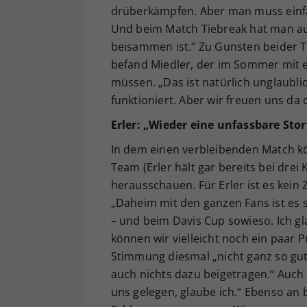
drüberkämpfen. Aber man muss einfa
Und beim Match Tiebreak hat man au
beisammen ist.“ Zu Gunsten beider T
befand Miedler, der im Sommer mit 
müssen. „Das ist natürlich unglaubli
funktioniert. Aber wir freuen uns da 
Erler: „Wieder eine unfassbare Stor
In dem einen verbleibenden Match kön
Team (Erler hält gar bereits bei drei
herausschauen. Für Erler ist es kein 
„Daheim mit den ganzen Fans ist es 
– und beim Davis Cup sowieso. Ich gl
können wir vielleicht noch ein paar P
Stimmung diesmal „nicht ganz so gut
auch nichts dazu beigetragen.“ Auch 
uns gelegen, glaube ich.“ Ebenso an b