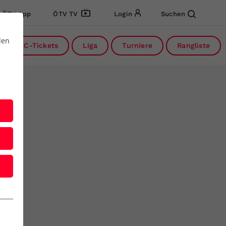
ÖTV App
ÖTV TV
Login
Suchen
den
DC-Tickets
Liga
Turniere
Rangliste