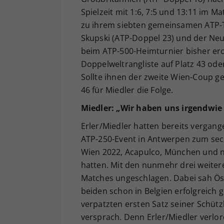
Spielzeit mit 1:6, 7:5 und 13:11 im M
zu ihrem siebten gemeinsamen ATP-Ti
Skupski (ATP-Doppel 23) und der Neu
beim ATP-500-Heimturnier bisher ero
Doppelweltrangliste auf Platz 43 oder
Sollte ihnen der zweite Wien-Coup ge
46 für Miedler die Folge.
Miedler: „Wir haben uns irgendwie
Erler/Miedler hatten bereits vergan
ATP-250-Event in Antwerpen zum sec
Wien 2022, Acapulco, München und no
hatten. Mit den nunmehr drei weitere
Matches ungeschlagen. Dabei sah Öst
beiden schon in Belgien erfolgreich 
verpatzten ersten Satz seiner Schützl
versprach. Denn Erler/Miedler verlor