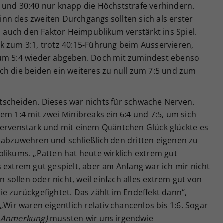
 und 30:40 nur knapp die Höchststrafe verhindern.
nn des zweiten Durchgangs sollten sich als erster
auch den Faktor Heimpublikum verstärkt ins Spiel.
k zum 3:1, trotz 40:15-Führung beim Ausservieren,
zum 5:4 wieder abgeben. Doch mit zumindest ebenso
ch die beiden ein weiteres zu null zum 7:5 und zum
scheiden. Dieses war nichts für schwache Nerven.
em 1:4 mit zwei Minibreaks ein 6:4 und 7:5, um sich
Nervenstark und mit einem Quäntchen Glück glückte es
 abzuwehren und schließlich den dritten eigenen zu
likums. „Patten hat heute wirklich extrem gut
 extrem gut gespielt, aber am Anfang war ich mir nicht
n sollen oder nicht, weil einfach alles extrem gut von
e zurückgefightet. Das zählt im Endeffekt dann“,
„Wir waren eigentlich relativ chancenlos bis 1:6. Sogar
; Anmerkung)
mussten wir uns irgendwie