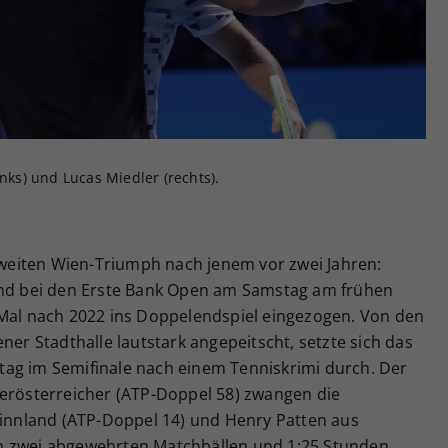
Zweck
generierte ID, für die historische Speicherung
Ihrer vorgenommen Einstellungen, falls der
Webseiten-Betreiber dies eingestellt hat.
inks) und Lucas Miedler (rechts).
 zweiten Wien-Triumph nach jenem vor zwei Jahren:
sind bei den Erste Bank Open am Samstag am frühen
 Mal nach 2022 ins Doppelendspiel eingezogen. Von den
ner Stadthalle lautstark angepeitscht, setzte sich das
ag im Semifinale nach einem Tenniskrimi durch. Der
derösterreicher (ATP-Doppel 58) zwangen die
 Finnland (ATP-Doppel 14) und Henry Patten aus
h zwei abgewehrten Matchbällen und 1:25 Stunden