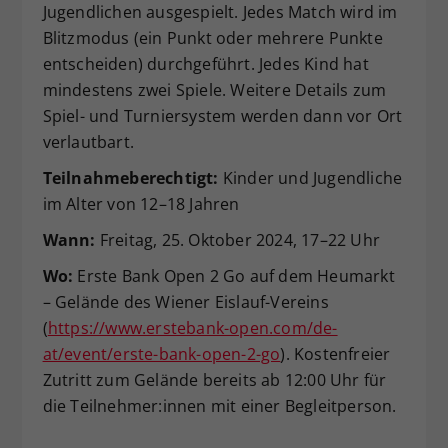
Jugendlichen ausgespielt. Jedes Match wird im
Dieser Wert speichert Ihre Consent-
Blitzmodus (ein Punkt oder mehrere Punkte
Einstellungen. Unter anderem eine
entscheiden) durchgeführt. Jedes Kind hat
zufällig generierte ID, für die
mindestens zwei Spiele. Weitere Details zum
Zweck
historische Speicherung Ihrer
vorgenommen Einstellungen, falls der
Spiel- und Turniersystem werden dann vor Ort
Webseiten-Betreiber dies eingestellt
verlautbart.
hat.
Teilnahmeberechtigt:
Kinder und Jugendliche
im Alter von 12–18 Jahren
Wann:
Freitag, 25. Oktober 2024, 17–22 Uhr
Wo:
Erste Bank Open 2 Go auf dem Heumarkt
– Gelände des Wiener Eislauf-Vereins
(
https://www.erstebank-open.com/de-
at/event/erste-bank-open-2-go
). Kostenfreier
Zutritt zum Gelände bereits ab 12:00 Uhr für
die Teilnehmer:innen mit einer Begleitperson.