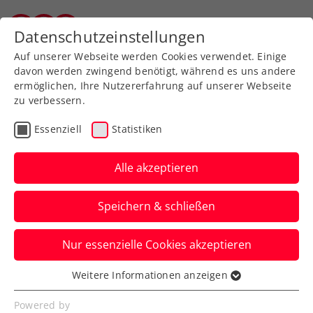
Zurück zur Newsübersicht
Datenschutzeinstellungen
Tiroler Tennisverband
Auf unserer Webseite werden Cookies verwendet. Einige
davon werden zwingend benötigt, während es uns andere
ermöglichen, Ihre Nutzererfahrung auf unserer Webseite
zu verbessern.
Turniere
Kids & Jugend
ATP
Essenziell
Statistiken
Like a Pro! Blitzturnier
powered by Drei
Alle akzeptieren
Am 25. Oktober darf sich die
Speichern & schließen
Tennisjugend am Rande der Erste Bank
Open 2024 selbst wie Profis fühlen.
Nur essenzielle Cookies akzeptieren
Verfasst von: Presseaussendung / Redaktion, 05.10.2024
Weitere Informationen anzeigen
Essenziell
Essenzielle Cookies werden für grundlegende
Powered by