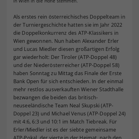
in Wien in die Höhe stemmen.
Dieser Wert speichert Ihre Consent-
Einstellungen. Unter anderem eine
Als erstes rein österreichisches Doppelteam in
zufällig generierte ID, für die
der Turniergeschichte hatten sie im Jahr 2022
Zweck
historische Speicherung Ihrer
die Doppelkonkurrenz des ATP-Klassikers in
vorgenommen Einstellungen, falls der
Wien gewonnen. Nun haben Alexander Erler
Webseiten-Betreiber dies eingestellt
hat.
und Lucas Miedler diesen großartigen Erfolg
gar wiederholt: Der Tiroler (ATP-Doppel 48)
und der Niederösterreicher (ATP-Doppel 58)
haben Sonntag zu Mittag das Finale der Erste
Bank Open für sich entschieden. In der einmal
mehr restlos ausverkauften Wiener Stadthalle
bezwangen die beiden das britisch-
neuseeländische Team Neal Skupski (ATP-
Doppel 23) und Michael Venus (ATP-Doppel 24)
mit 4:6, 6:3 und 10:1 im Match Tiebreak. Für
Erler/Miedler ist es der siebte gemeinsame
ATP-Pokal, der vierte in der Heimat, nach den