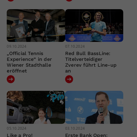
09.10.2024
07.10.2024
„Official Tennis
Red Bull BassLine:
Experience“ in der
Titelverteidiger
Wiener Stadthalle
Zverev führt Line-up
eröffnet
an
05.10.2024
03.10.2024
Like a Pro!
Erste Bank Open: