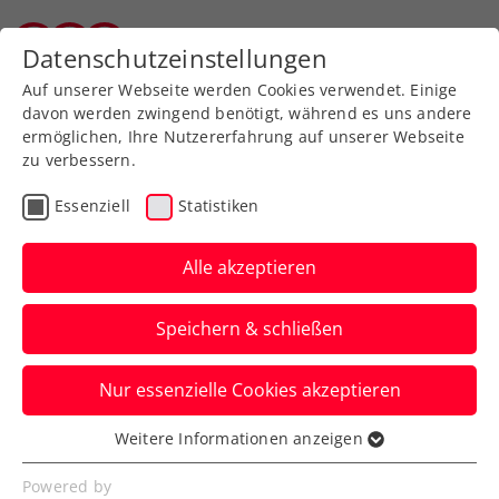
Zurück zur Newsübersicht
Datenschutzeinstellungen
Tiroler Tennisverband
Auf unserer Webseite werden Cookies verwendet. Einige
davon werden zwingend benötigt, während es uns andere
ermöglichen, Ihre Nutzererfahrung auf unserer Webseite
zu verbessern.
Turniere
ATP
Essenziell
Statistiken
Erste Bank Open: 2.
Wien-Triumph zum
Alle akzeptieren
Abschied von
Speichern & schließen
Erler/Miedler
Nur essenzielle Cookies akzeptieren
Das ÖTV-Spitzendoppel setzt sich im
Finale des ATP-500-Heimevents im letzten
Weitere Informationen anzeigen
Essenziell
gemeinsamen Match durch.
Essenzielle Cookies werden für grundlegende
Powered by