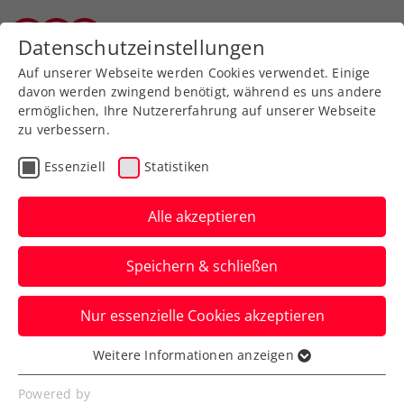
Zurück zur Newsübersicht
Datenschutzeinstellungen
Tiroler Tennisverband
Auf unserer Webseite werden Cookies verwendet. Einige
davon werden zwingend benötigt, während es uns andere
ermöglichen, Ihre Nutzererfahrung auf unserer Webseite
zu verbessern.
Turniere
ATP
Essenziell
Statistiken
Erste Bank Open:
Farewell-Party für Thiem
Alle akzeptieren
– Sieg, Ehrung und
Speichern & schließen
Konfettiregen
Nur essenzielle Cookies akzeptieren
5000 Zuschauer:innen lassen das ÖTV-Ass
vorm letzten ATP-Turnierstart in Wien
Weitere Informationen anzeigen
Essenziell
nochmal hochleben.
Essenzielle Cookies werden für grundlegende
Powered by