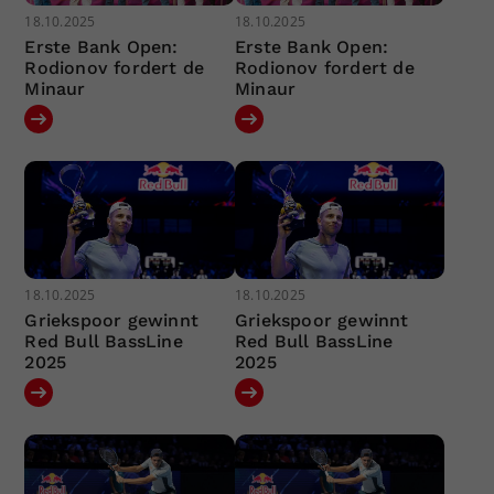
18.10.2025
18.10.2025
Erste Bank Open:
Erste Bank Open:
Rodionov fordert de
Rodionov fordert de
Minaur
Minaur
18.10.2025
18.10.2025
Griekspoor gewinnt
Griekspoor gewinnt
Red Bull BassLine
Red Bull BassLine
2025
2025