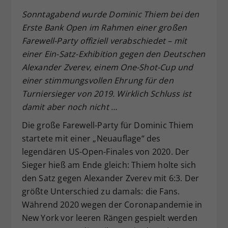
Dieser Wert speichert Ihre Consent-
Sonntagabend wurde Dominic Thiem bei den
Einstellungen. Unter anderem eine
Erste Bank Open im Rahmen einer großen
zufällig generierte ID, für die
Farewell-Party offiziell verabschiedet – mit
Zweck
historische Speicherung Ihrer
einer Ein-Satz-Exhibition gegen den Deutschen
vorgenommen Einstellungen, falls der
Alexander Zverev, einem One-Shot-Cup und
Webseiten-Betreiber dies eingestellt
hat.
einer stimmungsvollen Ehrung für den
Turniersieger von 2019. Wirklich Schluss ist
damit aber noch nicht …
Die große Farewell-Party für Dominic Thiem
startete mit einer „Neuauflage“ des
legendären US-Open-Finales von 2020. Der
Sieger hieß am Ende gleich: Thiem holte sich
den Satz gegen Alexander Zverev mit 6:3. Der
größte Unterschied zu damals: die Fans.
Während 2020 wegen der Coronapandemie in
New York vor leeren Rängen gespielt werden