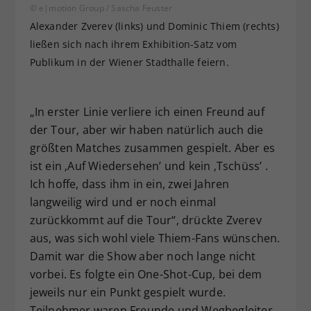
© e|motion Group / Sascha Feuster
Alexander Zverev (links) und Dominic Thiem (rechts)
ließen sich nach ihrem Exhibition-Satz vom
Publikum in der Wiener Stadthalle feiern.
„In erster Linie verliere ich einen Freund auf
der Tour, aber wir haben natürlich auch die
größten Matches zusammen gespielt. Aber es
ist ein ‚Auf Wiedersehen’ und kein ‚Tschüss’ .
Ich hoffe, dass ihm in ein, zwei Jahren
langweilig wird und er noch einmal
zurückkommt auf die Tour“, drückte Zverev
aus, was sich wohl viele Thiem-Fans wünschen.
Damit war die Show aber noch lange nicht
vorbei. Es folgte ein One-Shot-Cup, bei dem
jeweils nur ein Punkt gespielt wurde.
Teilnehmer waren Freunde und Wegbegleiter