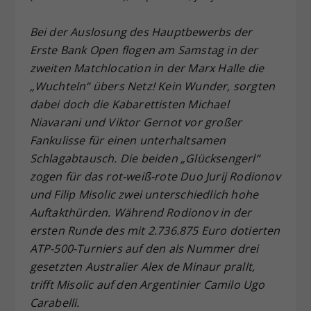
Dieser Wert speichert Ihre Consent-
Bei der Auslosung des Hauptbewerbs der
Einstellungen. Unter anderem eine
zufällig generierte ID, für die
Erste Bank Open flogen am Samstag in der
Zweck
historische Speicherung Ihrer
zweiten Matchlocation in der Marx Halle die
vorgenommen Einstellungen, falls der
„Wuchteln“ übers Netz! Kein Wunder, sorgten
Webseiten-Betreiber dies eingestellt
dabei doch die Kabarettisten Michael
hat.
Niavarani und Viktor Gernot vor großer
Fankulisse für einen unterhaltsamen
Schlagabtausch. Die beiden „Glücksengerl“
zogen für das rot-weiß-rote Duo Jurij Rodionov
und Filip Misolic zwei unterschiedlich hohe
Auftakthürden. Während Rodionov in der
ersten Runde des mit 2.736.875 Euro dotierten
ATP-500-Turniers auf den als Nummer drei
gesetzten Australier Alex de Minaur prallt,
trifft Misolic auf den Argentinier Camilo Ugo
Carabelli.