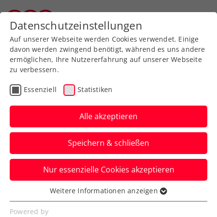
Zurück zur Newsübersicht
Datenschutzeinstellungen
Tiroler Tennisverband
Auf unserer Webseite werden Cookies verwendet. Einige
davon werden zwingend benötigt, während es uns andere
ermöglichen, Ihre Nutzererfahrung auf unserer Webseite
zu verbessern.
ATP
Turniere
Essenziell
Statistiken
Erste Bank Open:
Rodionov fordert de
Alle akzeptieren
Minaur
Speichern & schließen
Und Filip Misolic trifft beim ATP-Klassiker
Nur essenzielle Cookies akzeptieren
in Wien zum Auftakt auf Camilo Ugo
Carabelli.
Weitere Informationen anzeigen
Essenziell
Verfasst von: Presseaussendung / Redaktion, 18.10.2025
Essenzielle Cookies werden für grundlegende
Powered by