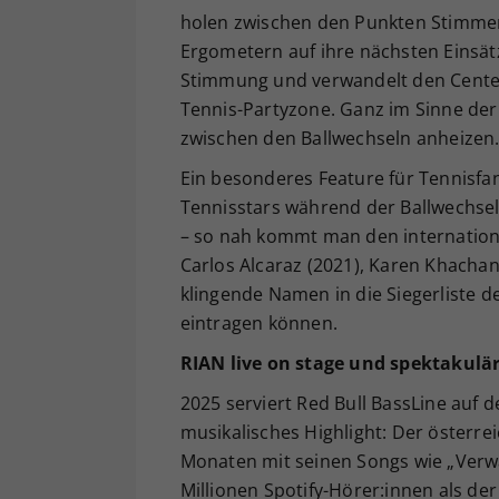
holen zwischen den Punkten Stimmen 
Ergometern auf ihre nächsten Einsätz
Stimmung und verwandelt den Center 
Tennis-Partyzone. Ganz im Sinne der
zwischen den Ballwechseln anheizen
Ein besonderes Feature für Tennisfan
Tennisstars während der Ballwechsel, 
– so nah kommt man den internationa
Carlos Alcaraz (2021), Karen Khachan
klingende Namen in die Siegerliste d
eintragen können.
RIAN live on stage und spektakulär
2025 serviert Red Bull BassLine auf 
musikalisches Highlight: Der österre
Monaten mit seinen Songs wie „Verwa
Millionen Spotify-Hörer:innen als d