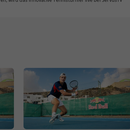
nnen, wird das innovative Tennisturnier live bei ServusTV