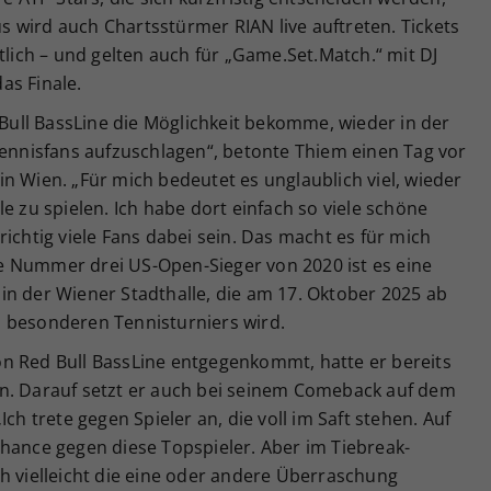
 wird auch Chartsstürmer RIAN live auftreten. Tickets
tlich – und gelten auch für „Game.Set.Match.“ mit DJ
as Finale.
d Bull BassLine die Möglichkeit bekomme, wieder in der
Tennisfans aufzuschlagen“, betonte Thiem einen Tag vor
n Wien. „Für mich bedeutet es unglaublich viel, wieder
e zu spielen. Ich habe dort einfach so viele schöne
ichtig viele Fans dabei sein. Das macht es für mich
e Nummer drei US-Open-Sieger von 2020 ist es eine
in der Wiener Stadthalle, die am 17. Oktober 2025 ab
 besonderen Tennisturniers wird.
n Red Bull BassLine entgegenkommt, hatte er bereits
n. Darauf setzt er auch bei seinem Comeback auf dem
ch trete gegen Spieler an, die voll im Saft stehen. Auf
Chance gegen diese Topspieler. Aber im Tiebreak-
h vielleicht die eine oder andere Überraschung