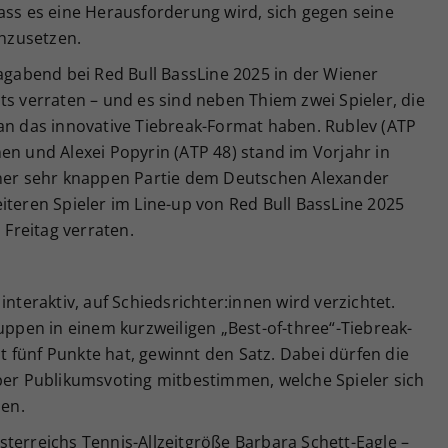
ass es eine Herausforderung wird, sich gegen seine
hzusetzen.
tagabend bei Red Bull BassLine 2025 in der Wiener
ts verraten – und es sind neben Thiem zwei Spieler, die
 an das innovative Tiebreak-Format haben. Rublev (ATP
en und Alexei Popyrin (ATP 48) stand im Vorjahr in
iner sehr knappen Partie dem Deutschen Alexander
iteren Spieler im Line-up von Red Bull BassLine 2025
Freitag verraten.
interaktiv, auf Schiedsrichter:innen wird verzichtet.
ruppen in einem kurzweiligen „Best-of-three“-Tiebreak-
 fünf Punkte hat, gewinnt den Satz. Dabei dürfen die
 per Publikumsvoting mitbestimmen, welche Spieler sich
en.
terreichs Tennis-Allzeitgröße Barbara Schett-Eagle –