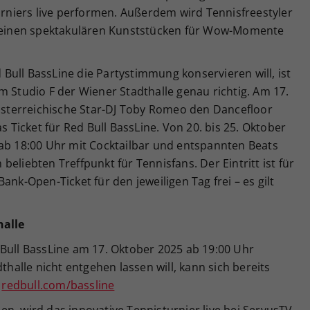
turniers live performen. Außerdem wird Tennisfreestyler
t seinen spektakulären Kunststücken für Wow-Momente
ull BassLine die Partystimmung konservieren will, ist
m Studio F der Wiener Stadthalle genau richtig. Am 17.
terreichische Star-DJ Toby Romeo den Dancefloor
s Ticket für Red Bull BassLine. Von 20. bis 25. Oktober
 ab 18:00 Uhr mit Cocktailbar und entspannten Beats
eliebten Treffpunkt für Tennisfans. Der Eintritt ist für
ank-Open-Ticket für den jeweiligen Tag frei – es gilt
halle
 Bull BassLine am 17. Oktober 2025 ab 19:00 Uhr
thalle nicht entgehen lassen will, kann sich bereits
:
redbull.com/bassline