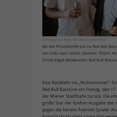
© Philipp Carl Riedl / Red Bull Content Pool
Bei der Pressekonferenz zu Red Bull Bass
von links nach rechts: Dominic Thiem, He
Schett-Eagle (Moderation Red Bull BassLi
Eine Rückkehr ins „Wohnzimmer“: Dom
Red Bull BassLine am Freitag, den 17
der Wiener Stadthalle zurück. Die e
große Star der fünften Ausgabe des 
gegen die bereits fixierten Spieler A
Popyrin (Australien) sowie drei weite