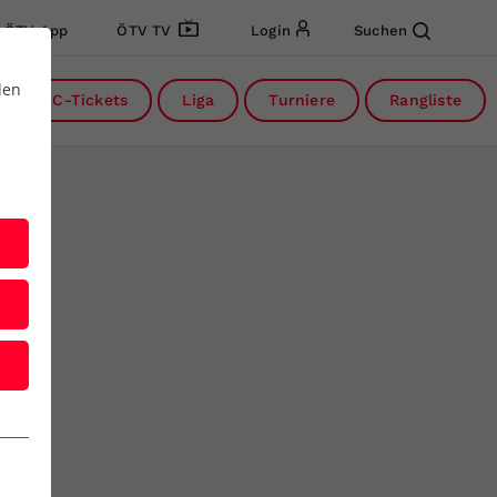
ÖTV App
ÖTV TV
Login
Suchen
den
DC-Tickets
Liga
Turniere
Rangliste