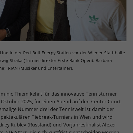
Zweck
generierte ID, für die historische Speicherung
Ihrer vorgenommen Einstellungen, falls der
Webseiten-Betreiber dies eingestellt hat.
Line in der Red Bull Energy Station vor der Wiener Stadthalle
rwig Straka (Turnierdirektor Erste Bank Open), Barbara
ne), RIAN (Musiker und Entertainer).
inic Thiem kehrt für das innovative Tennisturnier
. Oktober 2025, für einen Abend auf den Center Court
hemalige Nummer drei der Tenniswelt ist damit der
spektakulären Tiebreak-Turniers in Wien und wird
ndrey Rublev (Russland) und Vorjahresfinalist Alexei
re ATP-Stars, die sich kurzfristig entscheiden werden,