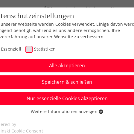
ÖTV
Landesverbände
News
tenschutzeinstellungen
 unserer Webseite werden Cookies verwendet. Einige davon wer
Ausbildung
Services
Über uns
FAQ
ngend benötigt, während es uns andere ermöglichen, Ihre
zererfahrung auf unserer Webseite zu verbessern.
Essenziell
Statistiken
Alle akzeptieren
Speichern & schließen
Nur essenzielle Cookies akzeptieren
ine: Thiem hofft auf
Weitere Informationen anzeigen
ssenziell
 andere Überraschung“
senzielle Cookies werden für grundlegende Funktionen der
ered by
bseite benötigt. Dadurch ist gewährleistet, dass die Webseite
linski Cookie Consent