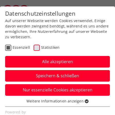
Zurück zur Newsübersicht
Datenschutzeinstellungen
Tiroler Tennisverband
Auf unserer Webseite werden Cookies verwendet. Einige
davon werden zwingend benötigt, während es uns andere
ermöglichen, Ihre Nutzererfahrung auf unserer Webseite
zu verbessern.
ATP
Turniere
Essenziell
Statistiken
Erste Bank Open: Misolic
wehrt sich gegen de
Alle akzeptieren
Minaur tapfer
Speichern & schließen
Doch auch Österreichs Nummer eins
Nur essenzielle Cookies akzeptieren
beißt sich beim ATP-Turnier in Wien am
„Aussie“ die Zähne aus.
Weitere Informationen anzeigen
Essenziell
Verfasst von: Presseaussendung / Redaktion, 22.10.2025
Essenzielle Cookies werden für grundlegende
Powered by