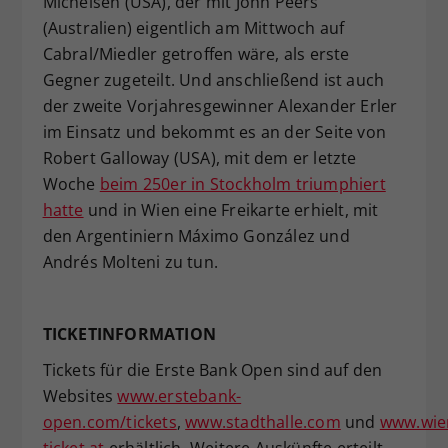
Michelsen (USA), der mit John Peers
(Australien) eigentlich am Mittwoch auf
Cabral/Miedler getroffen wäre, als erste
Gegner zugeteilt. Und anschließend ist auch
der zweite Vorjahresgewinner Alexander Erler
im Einsatz und bekommt es an der Seite von
Robert Galloway (USA), mit dem er letzte
Woche
beim 250er in Stockholm triumphiert
hatte
und in Wien eine Freikarte erhielt, mit
den Argentiniern Máximo González und
Andrés Molteni zu tun.
TICKETINFORMATION
Tickets für die Erste Bank Open sind auf den
Websites
www.erstebank-
open.com/tickets
,
www.stadthalle.com
und
www.wie