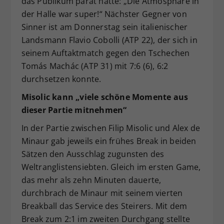
das Publikum parat hatte: „Die Atmosphäre in
der Halle war super!“ Nächster Gegner von
Sinner ist am Donnerstag sein italienischer
Landsmann Flavio Cobolli (ATP 22), der sich in
seinem Auftaktmatch gegen den Tschechen
Tomás Machác (ATP 31) mit 7:6 (6), 6:2
durchsetzen konnte.
Misolic kann „viele schöne Momente aus
dieser Partie mitnehmen“
In der Partie zwischen Filip Misolic und Alex de
Minaur gab jeweils ein frühes Break in beiden
Sätzen den Ausschlag zugunsten des
Weltranglistensiebten. Gleich im ersten Game,
das mehr als zehn Minuten dauerte,
durchbrach de Minaur mit seinem vierten
Breakball das Service des Steirers. Mit dem
Break zum 2:1 im zweiten Durchgang stellte