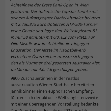
Achtelfinale der Erste Bank Open in Wien
Dieser Wert speichert Ihre Consent-
gestürmt. Der italienische Topstar kannte mit
Einstellungen. Unter anderem eine
zufällig generierte ID, für die
seinem Auftaktgegner Daniel Altmaier bei dem
Zweck
historische Speicherung Ihrer
mit 2.736.875 Euro dotierten ATP-500-Turnier
vorgenommen Einstellungen, falls der
keine Gnade und fegte den Weltranglisten-51.
Webseiten-Betreiber dies eingestellt
in nur 58 Minuten mit 6:0, 6:2 vom Platz. Für
hat.
Filip Misolic war im Achtelfinale hingegen
Endstation. Der letzte im Hauptbewerb
vertretene Österreicher musste sich gegen
den als Nummer drei gesetzten Australier Alex
de Minaur mit 4:6, 4:6 geschlagen geben.
9800 Zuschauer:innen in der restlos
ausverkauften Wiener Stadthalle bereiteten
Jannik Sinner einen euphorischen Empfang,
für den sich der aktuelle Weltranglistenzweite
mit einer überragenden Vorstellung bedankte.
Der Wien-Sieger des Jahres 2023 brachte