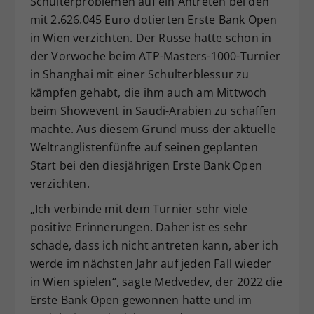
Schulterproblemen auf ein Antreten bei den
Dieser Wert speichert Ihre Consent-
mit 2.626.045 Euro dotierten Erste Bank Open
Einstellungen. Unter anderem eine
in Wien verzichten. Der Russe hatte schon in
zufällig generierte ID, für die
der Vorwoche beim ATP-Masters-1000-Turnier
Zweck
historische Speicherung Ihrer
in Shanghai mit einer Schulterblessur zu
vorgenommen Einstellungen, falls der
kämpfen gehabt, die ihm auch am Mittwoch
Webseiten-Betreiber dies eingestellt
hat.
beim Showevent in Saudi-Arabien zu schaffen
machte. Aus diesem Grund muss der aktuelle
Weltranglistenfünfte auf seinen geplanten
Start bei den diesjährigen Erste Bank Open
verzichten.
„Ich verbinde mit dem Turnier sehr viele
positive Erinnerungen. Daher ist es sehr
schade, dass ich nicht antreten kann, aber ich
werde im nächsten Jahr auf jeden Fall wieder
in Wien spielen“, sagte Medvedev, der 2022 die
Erste Bank Open gewonnen hatte und im