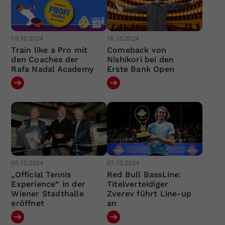
16.10.2024
16.10.2024
Train like a Pro mit
Comeback von
den Coaches der
Nishikori bei den
Rafa Nadal Academy
Erste Bank Open
09.10.2024
07.10.2024
„Official Tennis
Red Bull BassLine:
Experience“ in der
Titelverteidiger
Wiener Stadthalle
Zverev führt Line-up
eröffnet
an