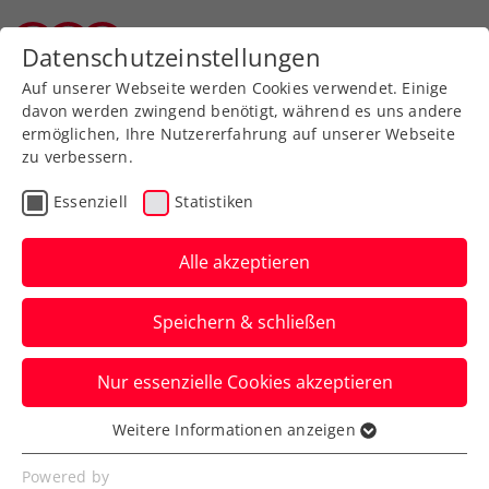
Zurück zur Newsübersicht
Datenschutzeinstellungen
Tiroler Tennisverband
Auf unserer Webseite werden Cookies verwendet. Einige
davon werden zwingend benötigt, während es uns andere
ermöglichen, Ihre Nutzererfahrung auf unserer Webseite
zu verbessern.
Turniere
ATP
Essenziell
Statistiken
Erste Bank Open:
Schulterverletzung
Alle akzeptieren
verhindert Start von
Speichern & schließen
Medvedev
Nur essenzielle Cookies akzeptieren
Der Sieger 2022 und Finalist 2023 kann
beim ATP-500-Turnier in Wien heuer nicht
Weitere Informationen anzeigen
Essenziell
antreten.
Essenzielle Cookies werden für grundlegende
Powered by