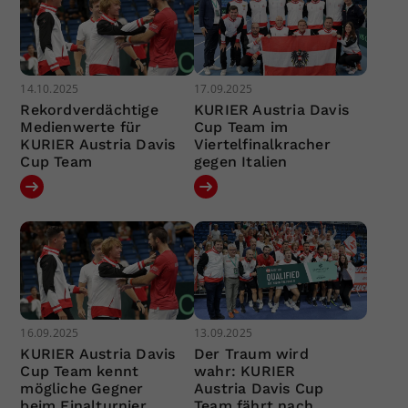
14.10.2025
17.09.2025
Rekordverdächtige
KURIER Austria Davis
Medienwerte für
Cup Team im
KURIER Austria Davis
Viertelfinalkracher
Cup Team
gegen Italien
16.09.2025
13.09.2025
KURIER Austria Davis
Der Traum wird
Cup Team kennt
wahr: KURIER
mögliche Gegner
Austria Davis Cup
beim Finalturnier
Team fährt nach