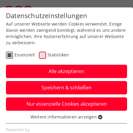
Zurück zur Newsübersicht
Datenschutzeinstellungen
Tiroler Tennisverband
Auf unserer Webseite werden Cookies verwendet. Einige
davon werden zwingend benötigt, während es uns andere
ermöglichen, Ihre Nutzererfahrung auf unserer Webseite
zu verbessern.
Davis Cup
Essenziell
Statistiken
Generali Austria Davis
Cup Team gegen die
Alle akzeptieren
Türkei steht fürs Erste
Speichern & schließen
Jurij Rodionov, Filip Misolic, Lukas
Nur essenzielle Cookies akzeptieren
Neumayer, Lucas Miedler und Alexander
Erler werden vorläufig nominiert.
Weitere Informationen anzeigen
Essenziell
Verfasst von: Manuel Wachta, 03.09.2024
Essenzielle Cookies werden für grundlegende
Powered by