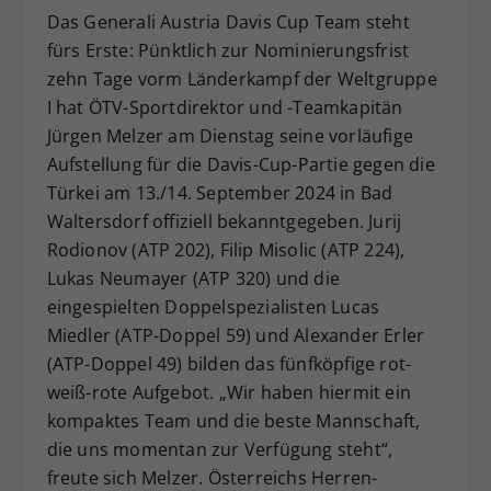
Das Generali Austria Davis Cup Team steht
Dieser Wert speichert Ihre Consent-
fürs Erste: Pünktlich zur Nominierungsfrist
Einstellungen. Unter anderem eine
zufällig generierte ID, für die
zehn Tage vorm Länderkampf der Weltgruppe
Zweck
historische Speicherung Ihrer
I hat ÖTV-Sportdirektor und -Teamkapitän
vorgenommen Einstellungen, falls der
Jürgen Melzer am Dienstag seine vorläufige
Webseiten-Betreiber dies eingestellt
Aufstellung für die Davis-Cup-Partie gegen die
hat.
Türkei am 13./14. September 2024 in Bad
Waltersdorf offiziell bekanntgegeben. Jurij
Rodionov (ATP 202), Filip Misolic (ATP 224),
Lukas Neumayer (ATP 320) und die
eingespielten Doppelspezialisten Lucas
Miedler (ATP-Doppel 59) und Alexander Erler
(ATP-Doppel 49) bilden das fünfköpfige rot-
weiß-rote Aufgebot. „Wir haben hiermit ein
kompaktes Team und die beste Mannschaft,
die uns momentan zur Verfügung steht“,
freute sich Melzer. Österreichs Herren-