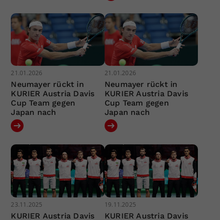
21.01.2026
21.01.2026
Neumayer rückt in
Neumayer rückt in
KURIER Austria Davis
KURIER Austria Davis
Cup Team gegen
Cup Team gegen
Japan nach
Japan nach
23.11.2025
19.11.2025
KURIER Austria Davis
KURIER Austria Davis