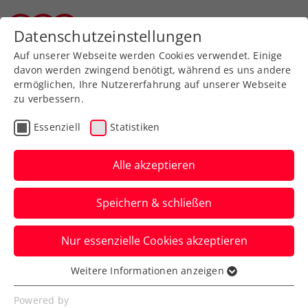
Zurück zur Newsübersicht
Datenschutzeinstellungen
Tiroler Tennisverband
Auf unserer Webseite werden Cookies verwendet. Einige
davon werden zwingend benötigt, während es uns andere
ermöglichen, Ihre Nutzererfahrung auf unserer Webseite
zu verbessern.
Davis Cup
Essenziell
Statistiken
KURIER Austria Davis Cup
Team auf Sensationskurs
Alle akzeptieren
Richtung Bologna
Speichern & schließen
Österreichs Herrennationalteam liegt
Nur essenzielle Cookies akzeptieren
gegen Ungarn in Debrecen nach Tag 1
sensationell mit 2:0 in Führung.
Weitere Informationen anzeigen
Essenziell
Verfasst von: Manuel Wachta, 12.09.2025
Essenzielle Cookies werden für grundlegende
Powered by