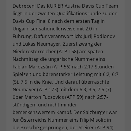
Debrecen! Das KURIER Austria Davis Cup Team
Dieser Wert speichert Ihre Consent-
liegt in der zweiten Qualifikationsrunde zu den
Einstellungen. Unter anderem eine
zufällig generierte ID, für die
Davis Cup Final 8 nach dem ersten Tag in
Zweck
historische Speicherung Ihrer
Ungarn sensationellerweise mit 2:0 in
vorgenommen Einstellungen, falls der
Führung. Dafür verantwortlich: Jurij Rodionov
Webseiten-Betreiber dies eingestellt
und Lukas Neumayer. Zuerst zwang der
hat.
Niederösterreicher (ATP 158) am späten
Nachmittag die ungarische Nummer eins
Fábián Marozsán (ATP 56) nach 2:17 Stunden
Spielzeit und bärenstarker Leistung mit 6:2, 6:7
(5), 7:5 in die Knie. Und darauf überraschte
Neumayer (ATP 173) mit dem 6:3, 3:6, 7:6 (7)
über Márton Fucsovics (ATP 59) nach 2:57-
stündigem und nicht minder
bemerkenswertem Kampf. Der Salzburger war
für Österreichs Nummer eins Filip Misolic in
die Bresche gesprungen, der Steirer (ATP 94)