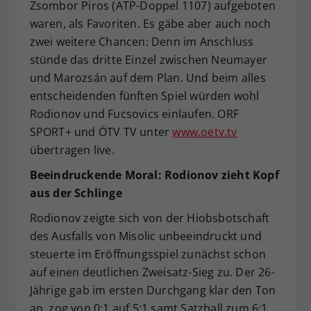
Zsombor Piros (ATP-Doppel 1107) aufgeboten
waren, als Favoriten. Es gäbe aber auch noch
zwei weitere Chancen: Denn im Anschluss
stünde das dritte Einzel zwischen Neumayer
und Marozsán auf dem Plan. Und beim alles
entscheidenden fünften Spiel würden wohl
Rodionov und Fucsovics einlaufen. ORF
SPORT+ und ÖTV TV unter
www.oetv.tv
übertragen live.
Beeindruckende Moral: Rodionov zieht Kopf
aus der Schlinge
Rodionov zeigte sich von der Hiobsbotschaft
des Ausfalls von Misolic unbeeindruckt und
steuerte im Eröffnungsspiel zunächst schon
auf einen deutlichen Zweisatz-Sieg zu. Der 26-
Jährige gab im ersten Durchgang klar den Ton
an, zog von 0:1 auf 5:1 samt Satzball zum 6:1