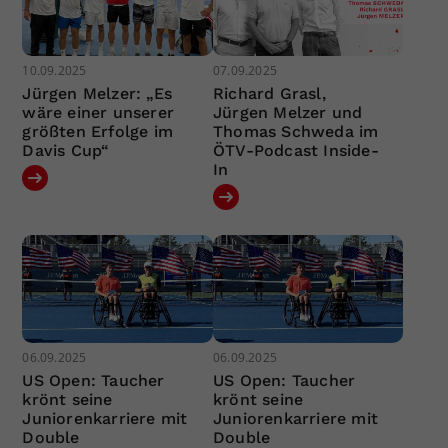
10.09.2025
07.09.2025
Jürgen Melzer: „Es
Richard Grasl,
wäre einer unserer
Jürgen Melzer und
größten Erfolge im
Thomas Schweda im
Davis Cup“
ÖTV-Podcast Inside-
In
06.09.2025
06.09.2025
US Open: Taucher
US Open: Taucher
krönt seine
krönt seine
Juniorenkarriere mit
Juniorenkarriere mit
Double
Double