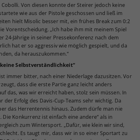
 Cobolli. Von diesen konnte der Steirer jedoch keine
r startete wie aus der Pistole geschossen und ließ im
ten hielt Misolic besser mit, ein frühes Break zum 0:2
 die Vorentscheidung. „Ich habe ihm mit meinem Spiel
er 24-Jährige in seiner Pressekonferenz nach dem
rlich hat er so aggressiv wie möglich gespielt, und da
unden, da herauszukommen.“
keine Selbstverständlichkeit“
ist immer bitter, nach einer Niederlage dazusitzen. Vor
eugt, dass die erste Partie ganz leicht anders
uf das, was wir erreicht haben, stolz sein müssen. In
war der Erfolg des Davis-Cup-Teams sehr wichtig. Da
ber das Herrentennis hinaus. Zudem dürfe man nie
. Die Konkurrenz ist einfach eine andere“ als in
gleich zum Wintersport. „Dafür, wie klein wir sind,
chlecht. Es taugt mir, dass wir in so einer Sportart zu