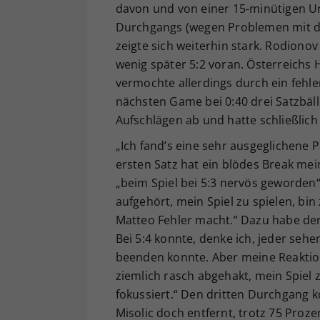
davon und von einer 15-minütigen U
Durchgangs (wegen Problemen mit de
zeigte sich weiterhin stark. Rodionov
wenig später 5:2 voran. Österreich
vermochte allerdings durch ein fehl
nächsten Game bei 0:40 drei Satzbälle
Aufschlägen ab und hatte schließlich 
„Ich fand’s eine sehr ausgeglichene 
ersten Satz hat ein blödes Break mei
„beim Spiel bei 5:3 nervös geworden“,
aufgehört, mein Spiel zu spielen, bi
Matteo Fehler macht.“ Dazu habe de
Bei 5:4 konnte, denke ich, jeder sehe
beenden konnte. Aber meine Reaktion
ziemlich rasch abgehakt, mein Spiel
fokussiert.“ Den dritten Durchgang 
Misolic doch entfernt, trotz 75 Pro