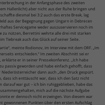
nterbrechung in der Anfangsphase des zweiten
m Hallenlicht) aber nicht aus der Ruhe bringen und
 schaffte diesmal bei 3:2 auch das erste Break, lag
s Held aus der Begegnung gegen Ungarn in Debrecen
erhaftes Servicegame weder auszuservieren noch im
 zu nützen, Berrettini wehrte alle drei mit starken
im Tiebreak auch das Glück auf seiner Seite.
Partie“, meinte Rodionov, im Interview mit dem ORF. „Im
nerseits entschieden.“ Im zweiten Abschnitt sei er
 erklärte er in seiner Pressekonferenz. „Ich habe
n zu passiv geworden und habe einfach gehofft, dass
r Niederösterreicher dann auch „den Druck gespürt.
n, dass ich enttäuscht war, dass ich den Satz nicht
 darauf war gut – ich bin ruhiggeblieben, habe das
 zusammengehalten, mich auf die nächste Aufgabe
konnte er dennoch nicht erzwingen. Von diesem war
zent gewonnenen Punkten über den ersten Aufschlag