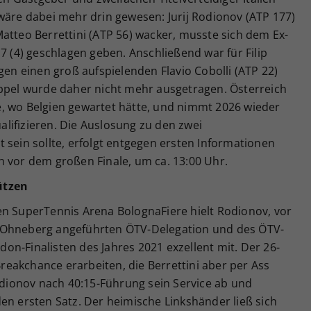
wäre dabei mehr drin gewesen: Jurij Rodionov (ATP 177)
atteo Berrettini (ATP 56) wacker, musste sich dem Ex-
7 (4) geschlagen geben. Anschließend war für Filip
gen einen groß aufspielenden Flavio Cobolli (ATP 22)
oppel wurde daher nicht mehr ausgetragen. Österreich
, wo Belgien gewartet hätte, und nimmt 2026 wieder
ualifizieren. Die Auslosung zu den zwei
 sein sollte, erfolgt entgegen ersten Informationen
h vor dem großen Finale, um ca. 13:00 Uhr.
ützen
en SuperTennis Arena BolognaFiere hielt Rodionov, vor
 Ohneberg angeführten ÖTV-Delegation und des ÖTV-
n-Finalisten des Jahres 2021 exzellent mit. Der 26-
 Breakchance erarbeiten, die Berrettini aber per Ass
ionov nach 40:15-Führung sein Service ab und
en ersten Satz. Der heimische Linkshänder ließ sich