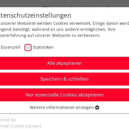
ÖTV
Landesverbände
News
tenschutzeinstellungen
 unserer Webseite werden Cookies verwendet. Einige davon wer
Ausbildung
Services
Über uns
FAQ
ngend benötigt, während es uns andere ermöglichen, Ihre
zererfahrung auf unserer Webseite zu verbessern.
Essenziell
Statistiken
Alle akzeptieren
Speichern & schließen
Nur essenzielle Cookies akzeptieren
a Davis Cup Team
Weitere Informationen anzeigen
ssenziell
gna erhobenen Hauptes
senzielle Cookies werden für grundlegende Funktionen der
ered by
bseite benötigt. Dadurch ist gewährleistet, dass die Webseite
linski Cookie Consent