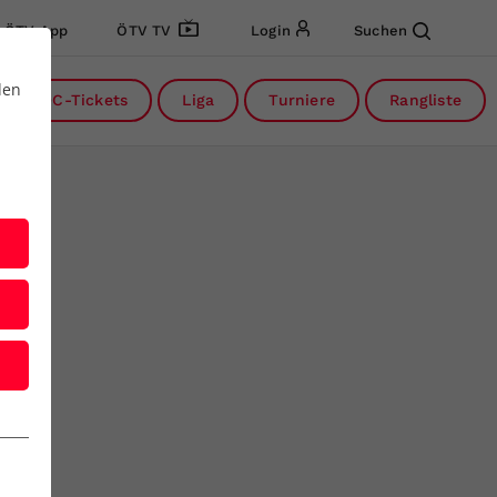
ÖTV App
ÖTV TV
Login
Suchen
den
DC-Tickets
Liga
Turniere
Rangliste