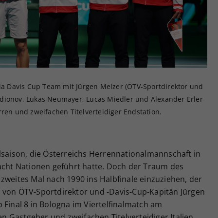
Zweck
generierte ID, für die historische Speicherung
Ihrer vorgenommen Einstellungen, falls der
Webseiten-Betreiber dies eingestellt hat.
ria Davis Cup Team mit Jürgen Melzer (ÖTV-Sportdirektor und
 Rodionov, Lukas Neumayer, Lucas Miedler und Alexander Erler
rren und zweifachen Titelverteidiger Endstation.
lsaison, die Österreichs Herrennationalmannschaft in
 acht Nationen geführt hatte. Doch der Traum des
zweites Mal nach 1990 ins Halbfinale einzuziehen, der
 von ÖTV-Sportdirektor und -Davis-Cup-Kapitän Jürgen
 Final 8 in Bologna im Viertelfinalmatch am
 Gastgeber und zweifachen Titelverteidiger Italien