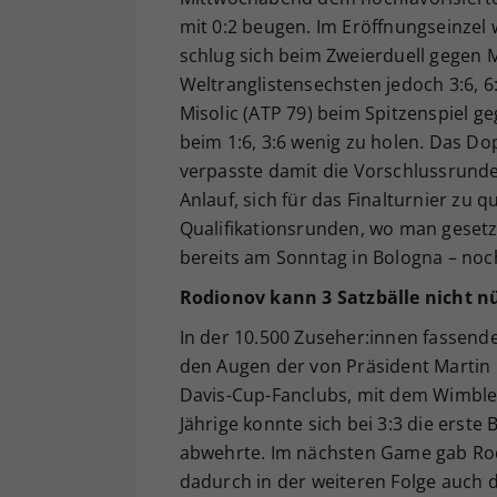
mit 0:2 beugen. Im Eröffnungseinzel 
schlug sich beim Zweierduell gegen M
Weltranglistensechsten jedoch 3:6, 6:
Misolic (ATP 79) beim Spitzenspiel ge
beim 1:6, 3:6 wenig zu holen. Das D
verpasste damit die Vorschlussrunde
Anlauf, sich für das Finalturnier zu q
Qualifikationsrunden, wo man gesetzt
bereits am Sonntag in Bologna – noc
Rodionov kann 3 Satzbälle nicht n
In der 10.500 Zuseher:innen fassend
den Augen der von Präsident Martin
Davis-Cup-Fanclubs, mit dem Wimbledo
Jährige konnte sich bei 3:3 die erste
abwehrte. Im nächsten Game gab Rod
dadurch in der weiteren Folge auch d