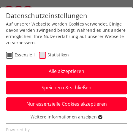
Zurück zur Newsübersicht
Datenschutzeinstellungen
Tiroler Tennisverband
Auf unserer Webseite werden Cookies verwendet. Einige
davon werden zwingend benötigt, während es uns andere
ermöglichen, Ihre Nutzererfahrung auf unserer Webseite
zu verbessern.
Turniere
ATP
Essenziell
Statistiken
BAD WALTERSDORF
TROPHY: Fanansturm am
Alle akzeptieren
Semifinaltag
Speichern & schließen
Das prächtige Spätsommerwetter lockt
Nur essenzielle Cookies akzeptieren
über 1500 Zuschauer:innen auf den
Center Court des ATP-Challengers.
Weitere Informationen anzeigen
Essenziell
Verfasst von: Presseaussendung / Redaktion, 21.09.2024
Essenzielle Cookies werden für grundlegende
Powered by