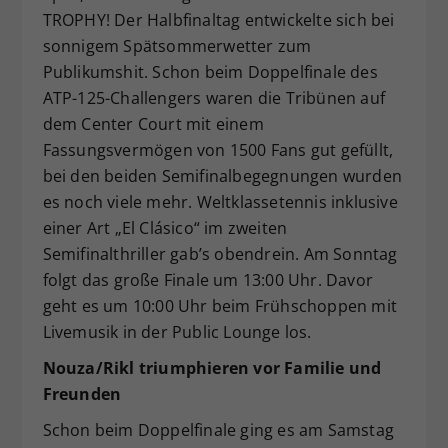
TROPHY! Der Halbfinaltag entwickelte sich bei
Dieser Wert speichert Ihre Consent-
sonnigem Spätsommerwetter zum
Einstellungen. Unter anderem eine
zufällig generierte ID, für die
Publikumshit. Schon beim Doppelfinale des
Zweck
historische Speicherung Ihrer
ATP-125-Challengers waren die Tribünen auf
vorgenommen Einstellungen, falls der
dem Center Court mit einem
Webseiten-Betreiber dies eingestellt
Fassungsvermögen von 1500 Fans gut gefüllt,
hat.
bei den beiden Semifinalbegegnungen wurden
es noch viele mehr. Weltklassetennis inklusive
einer Art „El Clásico“ im zweiten
Semifinalthriller gab’s obendrein. Am Sonntag
folgt das große Finale um 13:00 Uhr. Davor
geht es um 10:00 Uhr beim Frühschoppen mit
Livemusik in der Public Lounge los.
Nouza/Rikl triumphieren vor Familie und
Freunden
Schon beim Doppelfinale ging es am Samstag