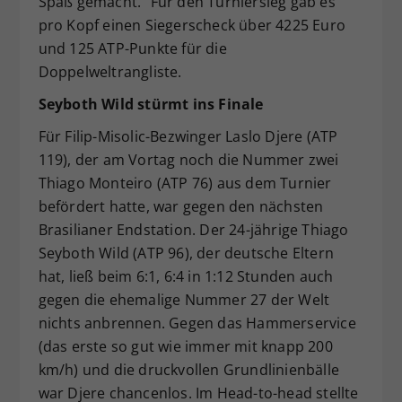
Spaß gemacht.“ Für den Turniersieg gab es
pro Kopf einen Siegerscheck über 4225 Euro
und 125 ATP-Punkte für die
Doppelweltrangliste.
Seyboth Wild stürmt ins Finale
Für Filip-Misolic-Bezwinger Laslo Djere (ATP
119), der am Vortag noch die Nummer zwei
Thiago Monteiro (ATP 76) aus dem Turnier
befördert hatte, war gegen den nächsten
Brasilianer Endstation. Der 24-jährige Thiago
Seyboth Wild (ATP 96), der deutsche Eltern
hat, ließ beim 6:1, 6:4 in 1:12 Stunden auch
gegen die ehemalige Nummer 27 der Welt
nichts anbrennen. Gegen das Hammerservice
(das erste so gut wie immer mit knapp 200
km/h) und die druckvollen Grundlinienbälle
war Djere chancenlos. Im Head-to-head stellte