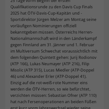
25 Tage vorm Beginn der ersten
Dieser Wert speichert Ihre Consent-
Qualifikationsrunde zu den Davis Cup Finals
Einstellungen. Unter anderem eine
2025 hat ÖTV-Davis-Cup-Kapitän und -
zufällig generierte ID, für die
Sportdirektor Jürgen Melzer am Montag seine
Zweck
historische Speicherung Ihrer
vorläufigen Nominierungen offiziell
vorgenommen Einstellungen, falls der
bekanntgeben müssen. Österreichs Herren-
Webseiten-Betreiber dies eingestellt
hat.
Nationalmannschaft wird in den Länderkampf
gegen Finnland am 31. Jänner und 1. Februar
im Multiversum Schwechat voraussichtlich mit
dem folgenden Quintett gehen: Jurij Rodionov
(ATP 166), Lukas Neumayer (ATP 216), Filip
Misolic (ATP 315), Lucas Miedler (ATP-Doppel
46) und Alexander Erler (ATP-Doppel 41).
Einzig auf die rot-weiß-rote Nummer eins
werden die ÖTV-Herren, so wie befürchtet,
verzichten müssen: Sebastian Ofner (ATP 110)
hat nach Fersenoperationen an beiden Füßen
erst kurz vorm Jahreswechsel wieder seine