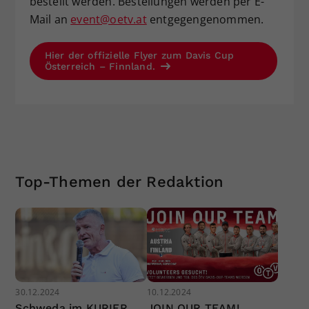
bestellt werden. Bestellungen werden per E-
Mail an
event@oetv.at
entgegengenommen.
Hier der offizielle Flyer zum Davis Cup
Österreich – Finnland.
Top-Themen der Redaktion
30.12.2024
10.12.2024
Schweda im KURIER
JOIN OUR TEAM!