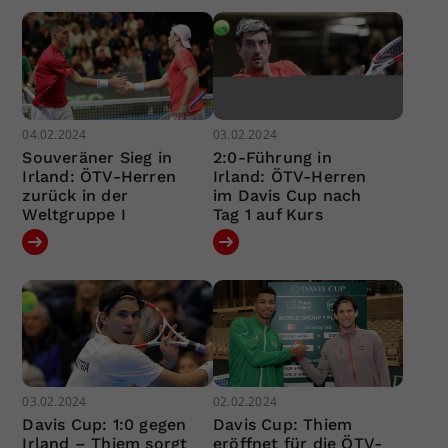
04.02.2024
03.02.2024
Souveräner Sieg in
2:0-Führung in
Irland: ÖTV-Herren
Irland: ÖTV-Herren
zurück in der
im Davis Cup nach
Weltgruppe I
Tag 1 auf Kurs
03.02.2024
02.02.2024
Davis Cup: 1:0 gegen
Davis Cup: Thiem
Irland – Thiem sorgt
eröffnet für die ÖTV-