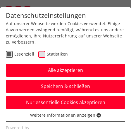
Zurück zur Newsübersicht
Datenschutzeinstellungen
Tiroler Tennisverband
Auf unserer Webseite werden Cookies verwendet. Einige
davon werden zwingend benötigt, während es uns andere
ermöglichen, Ihre Nutzererfahrung auf unserer Webseite
zu verbessern.
Davis Cup
Essenziell
Statistiken
Davis Cup: Österreich
gegen Finnland in
Alle akzeptieren
stärkstmöglicher
Speichern & schließen
Besetzung
Nur essenzielle Cookies akzeptieren
Jurij Rodionov, Lukas Neumayer, Filip
Misolic, Lucas Miedler und Alexander
Weitere Informationen anzeigen
Essenziell
Erler bilden das ÖTV-Team.
Essenzielle Cookies werden für grundlegende
Powered by