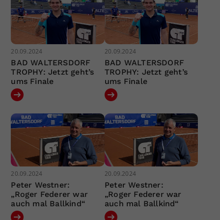
20.09.2024
20.09.2024
BAD WALTERSDORF
BAD WALTERSDORF
TROPHY: Jetzt geht’s
TROPHY: Jetzt geht’s
ums Finale
ums Finale
20.09.2024
20.09.2024
Peter Westner:
Peter Westner:
„Roger Federer war
„Roger Federer war
auch mal Ballkind“
auch mal Ballkind“