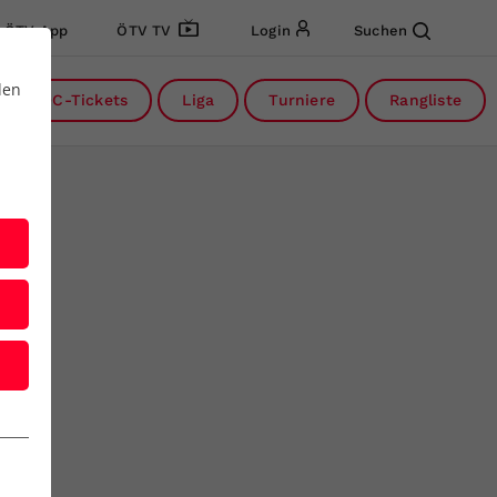
ÖTV App
ÖTV TV
Login
Suchen
den
DC-Tickets
Liga
Turniere
Rangliste