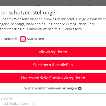
ÖTV
Landesverbände
News
tenschutzeinstellungen
 unserer Webseite werden Cookies verwendet. Einige davon wer
Ausbildung
Services
Über uns
FAQ
ngend benötigt, während es uns andere ermöglichen, Ihre
zererfahrung auf unserer Webseite zu verbessern.
Essenziell
Statistiken
Alle akzeptieren
Speichern & schließen
Nur essenzielle Cookies akzeptieren
zer, Miedler und Peya
Weitere Informationen anzeigen
ssenziell
up in Irland voraus
senzielle Cookies werden für grundlegende Funktionen der
ered by
bseite benötigt. Dadurch ist gewährleistet, dass die Webseite
linski Cookie Consent