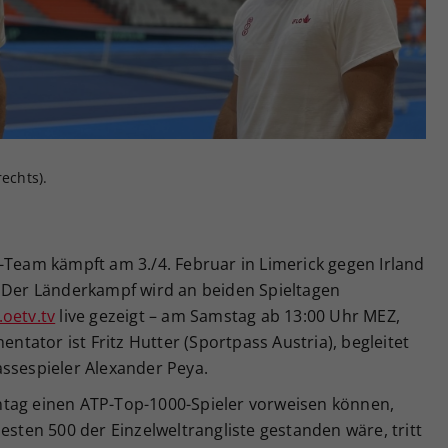
Zweck
generierte ID, für die historische Speicherung
Ihrer vorgenommen Einstellungen, falls der
Webseiten-Betreiber dies eingestellt hat.
echts).
-Team kämpft am 3./4. Februar in Limerick gegen Irland
. Der Länderkampf wird an beiden Spieltagen
oetv.tv
live gezeigt – am Samstag ab 13:00 Uhr MEZ,
ator ist Fritz Hutter (Sportpass Austria), begleitet
assespieler Alexander Peya.
ntag einen ATP-Top-1000-Spieler vorweisen können,
esten 500 der Einzelweltrangliste gestanden wäre, tritt