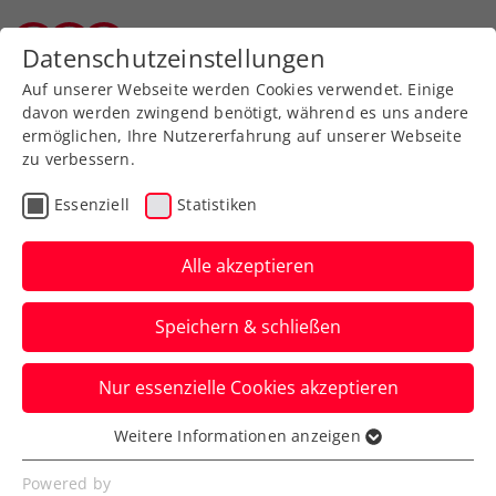
Zurück zur Newsübersicht
Datenschutzeinstellungen
Tiroler Tennisverband
Auf unserer Webseite werden Cookies verwendet. Einige
davon werden zwingend benötigt, während es uns andere
ermöglichen, Ihre Nutzererfahrung auf unserer Webseite
zu verbessern.
Davis Cup
Essenziell
Statistiken
Von den Musketieren bis
heute: Österreichs größte
Alle akzeptieren
Davis-Cup-Erfolgsjahre
Speichern & schließen
Die Geschichte zeigt: 2025 bietet sich
Nur essenzielle Cookies akzeptieren
dem KURIER Austria Davis Cup Team eine
keineswegs häufige Gelegenheit.
Weitere Informationen anzeigen
Essenziell
Verfasst von: Manuel Wachta, 22.08.2025
Essenzielle Cookies werden für grundlegende
Powered by