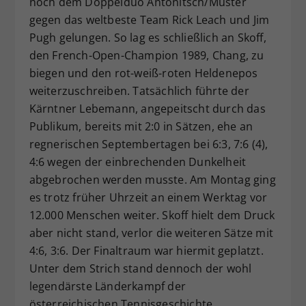
noch dem Doppelduo Antonitsch/Muster
gegen das weltbeste Team Rick Leach und Jim
Pugh gelungen. So lag es schließlich an Skoff,
den French-Open-Champion 1989, Chang, zu
biegen und den rot-weiß-roten Heldenepos
weiterzuschreiben. Tatsächlich führte der
Kärntner Lebemann, angepeitscht durch das
Publikum, bereits mit 2:0 in Sätzen, ehe an
regnerischen Septembertagen bei 6:3, 7:6 (4),
4:6 wegen der einbrechenden Dunkelheit
abgebrochen werden musste. Am Montag ging
es trotz früher Uhrzeit an einem Werktag vor
12.000 Menschen weiter. Skoff hielt dem Druck
aber nicht stand, verlor die weiteren Sätze mit
4:6, 3:6. Der Finaltraum war hiermit geplatzt.
Unter dem Strich stand dennoch der wohl
legendärste Länderkampf der
österreichischen Tennisgeschichte.