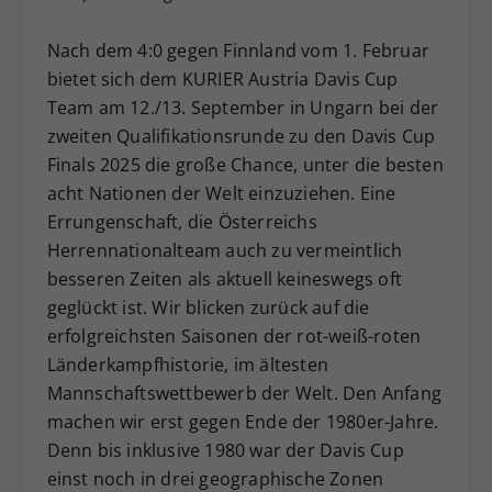
Dieser Wert speichert Ihre Consent-
Nach dem 4:0 gegen Finnland vom 1. Februar
Einstellungen. Unter anderem eine
zufällig generierte ID, für die
bietet sich dem KURIER Austria Davis Cup
Zweck
historische Speicherung Ihrer
Team am 12./13. September in Ungarn bei der
vorgenommen Einstellungen, falls der
zweiten Qualifikationsrunde zu den Davis Cup
Webseiten-Betreiber dies eingestellt
Finals 2025 die große Chance, unter die besten
hat.
acht Nationen der Welt einzuziehen. Eine
Errungenschaft, die Österreichs
Herrennationalteam auch zu vermeintlich
besseren Zeiten als aktuell keineswegs oft
geglückt ist. Wir blicken zurück auf die
erfolgreichsten Saisonen der rot-weiß-roten
Länderkampfhistorie, im ältesten
Mannschaftswettbewerb der Welt. Den Anfang
machen wir erst gegen Ende der 1980er-Jahre.
Denn bis inklusive 1980 war der Davis Cup
einst noch in drei geographische Zonen