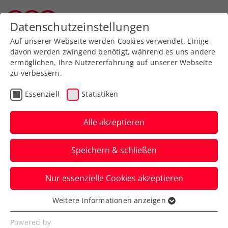
Zurück zur Newsübersicht
Datenschutzeinstellungen
Tiroler Tennisverband
Auf unserer Webseite werden Cookies verwendet. Einige
davon werden zwingend benötigt, während es uns andere
ermöglichen, Ihre Nutzererfahrung auf unserer Webseite
zu verbessern.
Davis Cup
Essenziell
Statistiken
2:0-Führung in Irland:
ÖTV-Herren im Davis Cup
Alle akzeptieren
nach Tag 1 auf Kurs
Speichern & schließen
Nach Dominic Thiem gewinnt auch
Nur essenzielle Cookies akzeptieren
Sebastian Ofner sein Einzel beim
Länderkampf in Limerick.
Weitere Informationen anzeigen
Essenziell
Verfasst von: Manuel Wachta, 03.02.2024
Essenzielle Cookies werden für grundlegende
Powered by