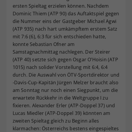
ersten Spieltag erzielen können. Nachdem
Dieser Wert speichert Ihre Consent-
Dominic Thiem (ATP 90) das Auftaktspiel gegen
Einstellungen. Unter anderem eine
zufällig generierte ID, für die
die Nummer eins der Gastgeber Michael Agwi
Zweck
historische Speicherung Ihrer
(ATP 935) nach hart umkämpftem erstem Satz
vorgenommen Einstellungen, falls der
mit 7:6 (6), 6:3 für sich entschieden hatte,
Webseiten-Betreiber dies eingestellt
konnte Sebastian Ofner am
hat.
Samstagnachmittag nachlegen. Der Steirer
(ATP 40) setzte sich gegen Osgar O’Hoisin (ATP
1015) nach solider Vorstellung mit 6:4, 6:4
durch. Die Auswahl von ÖTV-Sportdirektor und
-Davis-Cup-Kapitän Jürgen Melzer braucht also
am Sonntag nur noch einen Siegpunkt, um die
erwartete Rückkehr in die Weltgruppe I zu
fixieren. Alexander Erler (ATP-Doppel 37) und
Lucas Miedler (ATP-Doppel 39) könnten am
zweiten Spieltag gleich zu Beginn alles
klarmachen: Österreichs bestens eingespieltes