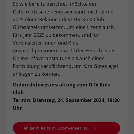
So wie bereits berichtet, möchte der
Dieser Wert speichert Ihre Consent-
Österreichische Tennisverband mit 1. Jänner
Einstellungen. Unter anderem eine
2025 einen Relaunch des ÖTV-Kids-Club-
zufällig generierte ID, für die
Zweck
historische Speicherung Ihrer
Gütesiegels umsetzen. Um eine Lizenz auch
vorgenommen Einstellungen, falls der
fürs Jahr 2025 zu bekommen, sind für
Webseiten-Betreiber dies eingestellt
Vereinsleiter:innen und Kids-
hat.
Ansprechpersonen sowohl der Besuch einer
Online-Infoveranstaltung als auch einer
Fortbildung verpflichtend, um fürs Gütesiegel
anfragen zu können.
Online-Infoveranstaltung zum ÖTV Kids
Club
Termin: Dienstag, 24. September 2024, 18:30
Uhr
Hier geht es zum Zoom-Meeting.