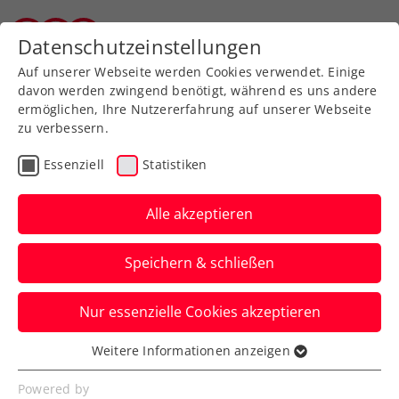
Zurück zur Newsübersicht
Datenschutzeinstellungen
Tiroler Tennisverband
Auf unserer Webseite werden Cookies verwendet. Einige
davon werden zwingend benötigt, während es uns andere
ermöglichen, Ihre Nutzererfahrung auf unserer Webseite
zu verbessern.
Ausbildung
Verbands-Info
Essenziell
Statistiken
Kids & Jugend
Alle akzeptieren
Relaunch des ÖTV-Kids-
Speichern & schließen
Club-Gütesiegels:
Infoveranstaltung und
Nur essenzielle Cookies akzeptieren
Fortbildung
Weitere Informationen anzeigen
Essenziell
Die Teilnahme an beidem ist
Essenzielle Cookies werden für grundlegende
Powered by