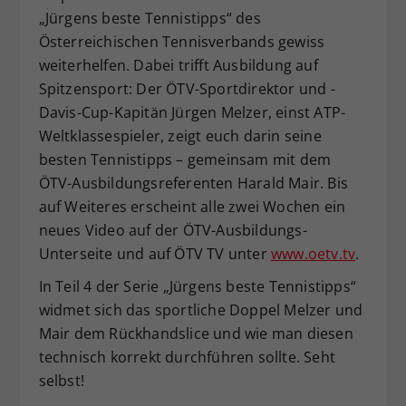
„Jürgens beste Tennistipps“ des
Dieser Wert speichert Ihre Consent-
Österreichischen Tennisverbands gewiss
Einstellungen. Unter anderem eine
zufällig generierte ID, für die
weiterhelfen. Dabei trifft Ausbildung auf
Zweck
historische Speicherung Ihrer
Spitzensport: Der ÖTV-Sportdirektor und -
vorgenommen Einstellungen, falls der
Davis-Cup-Kapitän Jürgen Melzer, einst ATP-
Webseiten-Betreiber dies eingestellt
Weltklassespieler, zeigt euch darin seine
hat.
besten Tennistipps – gemeinsam mit dem
ÖTV-Ausbildungsreferenten Harald Mair. Bis
auf Weiteres erscheint alle zwei Wochen ein
neues Video auf der ÖTV-Ausbildungs-
Unterseite und auf ÖTV TV unter
www.oetv.tv
.
In Teil 4 der Serie „Jürgens beste Tennistipps“
widmet sich das sportliche Doppel Melzer und
Mair dem Rückhandslice und wie man diesen
technisch korrekt durchführen sollte. Seht
selbst!