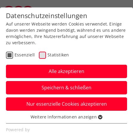
Zurück zur Newsübersicht
Datenschutzeinstellungen
Tiroler Tennisverband
Auf unserer Webseite werden Cookies verwendet. Einige
davon werden zwingend benötigt, während es uns andere
ermöglichen, Ihre Nutzererfahrung auf unserer Webseite
zu verbessern.
Ausbildung
Verbands-Info
Essenziell
Statistiken
Jürgens beste
Tennistipps – Teil 4: Der
Alle akzeptieren
Rückhandslice
Speichern & schließen
ÖTV-Sportdirektor Jürgen Melzer zeigt
Nur essenzielle Cookies akzeptieren
euch mit ÖTV-Ausbildungsreferent Harald
Mair die richtige Technik.
Weitere Informationen anzeigen
Essenziell
Verfasst von: Manuel Wachta, 26.06.2024
Essenzielle Cookies werden für grundlegende
Powered by