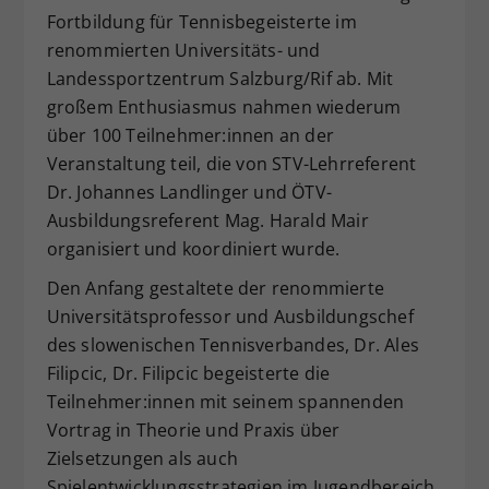
Fortbildung für Tennisbegeisterte im
Dieser Wert speichert Ihre Consent-
renommierten Universitäts- und
Einstellungen. Unter anderem eine
zufällig generierte ID, für die
Landessportzentrum Salzburg/Rif ab. Mit
Zweck
historische Speicherung Ihrer
großem Enthusiasmus nahmen wiederum
vorgenommen Einstellungen, falls der
über 100 Teilnehmer:innen an der
Webseiten-Betreiber dies eingestellt
Veranstaltung teil, die von STV-Lehrreferent
hat.
Dr. Johannes Landlinger und ÖTV-
Ausbildungsreferent Mag. Harald Mair
organisiert und koordiniert wurde.
Den Anfang gestaltete der renommierte
Universitätsprofessor und Ausbildungschef
des slowenischen Tennisverbandes, Dr. Ales
Filipcic, Dr. Filipcic begeisterte die
Teilnehmer:innen mit seinem spannenden
Vortrag in Theorie und Praxis über
Zielsetzungen als auch
Spielentwicklungsstrategien im Jugendbereich.