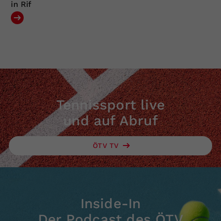
in Rif
Tennissport live
und auf Abruf
ÖTV TV
Inside-In
Der Podcast des ÖTV