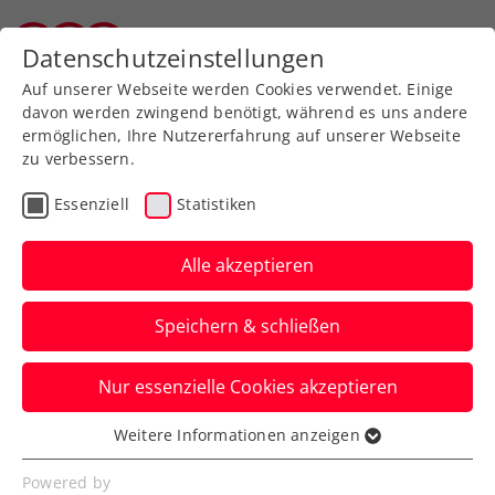
Zurück zur Newsübersicht
Datenschutzeinstellungen
Tiroler Tennisverband
Auf unserer Webseite werden Cookies verwendet. Einige
davon werden zwingend benötigt, während es uns andere
ermöglichen, Ihre Nutzererfahrung auf unserer Webseite
zu verbessern.
Ausbildung
Verbands-Info
Essenziell
Statistiken
Hochkarätige ÖTV-
Fortbildung 2024 in
Alle akzeptieren
Salzburg/Rif
Speichern & schließen
Auch heuer finden sich über 100
Nur essenzielle Cookies akzeptieren
Teilnehmer:innen zur Theorie und Praxis
vereinigenden Veranstaltung ein.
Weitere Informationen anzeigen
Essenziell
Verfasst von: Harald Mair / Redaktion, 15.10.2024
Essenzielle Cookies werden für grundlegende
Powered by