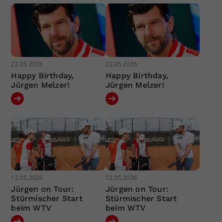
22.05.2026
22.05.2026
Happy Birthday,
Happy Birthday,
Jürgen Melzer!
Jürgen Melzer!
12.05.2026
12.05.2026
Jürgen on Tour:
Jürgen on Tour:
Stürmischer Start
Stürmischer Start
beim WTV
beim WTV