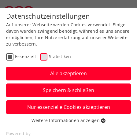
Zurück zur Newsübersicht
Datenschutzeinstellungen
Tiroler Tennisverband
Auf unserer Webseite werden Cookies verwendet. Einige
davon werden zwingend benötigt, während es uns andere
ermöglichen, Ihre Nutzererfahrung auf unserer Webseite
zu verbessern.
Ausbildung
Verbands-Info
Essenziell
Statistiken
Jürgens beste
Tennistipps – Teil 7: Der
Alle akzeptieren
Vorhandreturn
Speichern & schließen
ÖTV-Sportdirektor Jürgen Melzer zeigt
Nur essenzielle Cookies akzeptieren
euch mit ÖTV-Ausbildungsreferent Harald
Mair die richtige Technik.
Weitere Informationen anzeigen
Essenziell
Verfasst von: Manuel Wachta, 04.09.2024
Essenzielle Cookies werden für grundlegende
Powered by