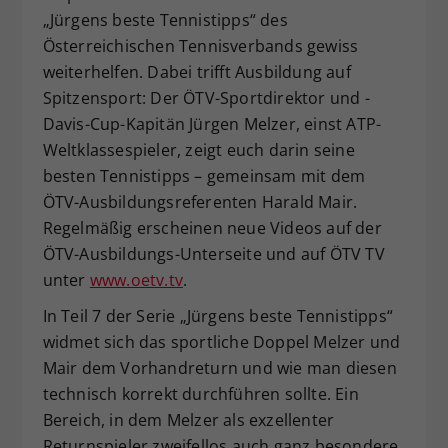
„Jürgens beste Tennistipps“ des
Dieser Wert speichert Ihre Consent-
Österreichischen Tennisverbands gewiss
Einstellungen. Unter anderem eine
zufällig generierte ID, für die
weiterhelfen. Dabei trifft Ausbildung auf
Zweck
historische Speicherung Ihrer
Spitzensport: Der ÖTV-Sportdirektor und -
vorgenommen Einstellungen, falls der
Davis-Cup-Kapitän Jürgen Melzer, einst ATP-
Webseiten-Betreiber dies eingestellt
Weltklassespieler, zeigt euch darin seine
hat.
besten Tennistipps – gemeinsam mit dem
ÖTV-Ausbildungsreferenten Harald Mair.
Regelmäßig erscheinen neue Videos auf der
ÖTV-Ausbildungs-Unterseite und auf ÖTV TV
unter
www.oetv.tv
.
In Teil 7 der Serie „Jürgens beste Tennistipps“
widmet sich das sportliche Doppel Melzer und
Mair dem Vorhandreturn und wie man diesen
technisch korrekt durchführen sollte. Ein
Bereich, in dem Melzer als exzellenter
Returnspieler zweifellos auch ganz besondere