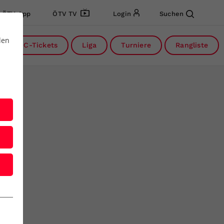
ÖTV App
ÖTV TV
Login
Suchen
den
DC-Tickets
Liga
Turniere
Rangliste