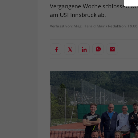
ei
Vergangene Woche schlossen wied
am USI Innsbruck ab.
Verfasst von: Mag. Harald Mair / Redaktion, 19.0
S