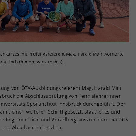
Zweck
generierte ID, für die historische Speicherung
Ihrer vorgenommen Einstellungen, falls der
Webseiten-Betreiber dies eingestellt hat.
enkurses mit Prüfungsreferent Mag. Harald Mair (vorne, 3.
ria Hoch (hinten, ganz rechts).
itung von ÖTV-Ausbildungsreferent Mag. Harald Mair
nsbruck die Abschlussprüfung von Tennislehrerinnen
iversitäts-Sportinstitut Innsbruck durchgeführt. Der
mit einen weiteren Schritt gesetzt, staatliches und
die Regionen Tirol und Vorarlberg auszubilden. Der ÖTV
 und Absolventen herzlich.