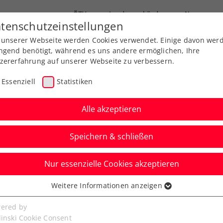
ÖTV
Landesverbände
News
tenschutzeinstellungen
 unserer Webseite werden Cookies verwendet. Einige davon wer
Ausbildung
Services
Über uns
FAQ
ngend benötigt, während es uns andere ermöglichen, Ihre
zererfahrung auf unserer Webseite zu verbessern.
Essenziell
Statistiken
Alle akzeptieren
Speichern & schließen
Nur essenzielle Cookies akzeptieren
er:innen für Tirol und
Weitere Informationen anzeigen
ssenziell
senzielle Cookies werden für grundlegende Funktionen der
ered by
bseite benötigt. Dadurch ist gewährleistet, dass die Webseite
linski Cookie Consent