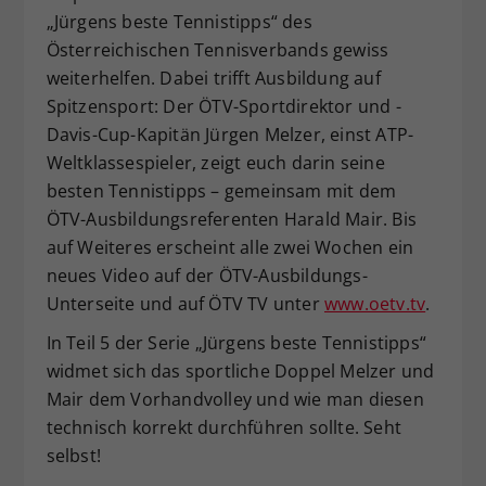
„Jürgens beste Tennistipps“ des
Dieser Wert speichert Ihre Consent-
Österreichischen Tennisverbands gewiss
Einstellungen. Unter anderem eine
zufällig generierte ID, für die
weiterhelfen. Dabei trifft Ausbildung auf
Zweck
historische Speicherung Ihrer
Spitzensport: Der ÖTV-Sportdirektor und -
vorgenommen Einstellungen, falls der
Davis-Cup-Kapitän Jürgen Melzer, einst ATP-
Webseiten-Betreiber dies eingestellt
Weltklassespieler, zeigt euch darin seine
hat.
besten Tennistipps – gemeinsam mit dem
ÖTV-Ausbildungsreferenten Harald Mair. Bis
auf Weiteres erscheint alle zwei Wochen ein
neues Video auf der ÖTV-Ausbildungs-
Unterseite und auf ÖTV TV unter
www.oetv.tv
.
In Teil 5 der Serie „Jürgens beste Tennistipps“
widmet sich das sportliche Doppel Melzer und
Mair dem Vorhandvolley und wie man diesen
technisch korrekt durchführen sollte. Seht
selbst!