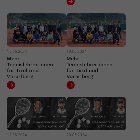
19.06.2024
19.06.2024
Mehr
Mehr
Tennislehrer:innen
Tennislehrer:innen
für Tirol und
für Tirol und
Vorarlberg
Vorarlberg
12.06.2024
29.05.2024