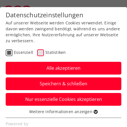
Zurück zur Newsübersicht
Datenschutzeinstellungen
Tiroler Tennisverband
Auf unserer Webseite werden Cookies verwendet. Einige
davon werden zwingend benötigt, während es uns andere
ermöglichen, Ihre Nutzererfahrung auf unserer Webseite
zu verbessern.
Ausbildung
Verbands-Info
Essenziell
Statistiken
Jürgens beste
Tennistipps – Teil 5: Der
Alle akzeptieren
Vorhandvolley
Speichern & schließen
ÖTV-Sportdirektor Jürgen Melzer zeigt
Nur essenzielle Cookies akzeptieren
euch mit ÖTV-Ausbildungsreferent Harald
Mair die richtige Technik.
Weitere Informationen anzeigen
Essenziell
Verfasst von: Manuel Wachta, 10.07.2024
Essenzielle Cookies werden für grundlegende
Powered by