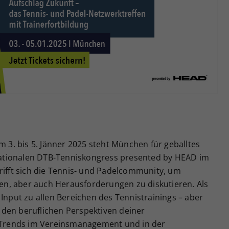
Zweck
generierte ID, für die historische Speicherung
Ihrer vorgenommen Einstellungen, falls der
Webseiten-Betreiber dies eingestellt hat.
m 3. bis 5. Jänner 2025 steht München für geballtes
ationalen DTB-Tenniskongress presented by HEAD im
rifft sich die Tennis- und Padelcommunity, um
n, aber auch Herausforderungen zu diskutieren. Als
 Input zu allen Bereichen des Tennistrainings – aber
den beruflichen Perspektiven deiner
n Trends im Vereinsmanagement und in der