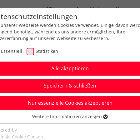
ÖTV
Landesverbände
News
tenschutzeinstellungen
 unserer Webseite werden Cookies verwendet. Einige davon wer
Ausbildung
Services
Über uns
FAQ
ngend benötigt, während es uns andere ermöglichen, Ihre
zererfahrung auf unserer Webseite zu verbessern.
Essenziell
Statistiken
Alle akzeptieren
Speichern & schließen
Nur essenzielle Cookies akzeptieren
um Internationalen
Weitere Informationen anzeigen
ssenziell
gress presented by
senzielle Cookies werden für grundlegende Funktionen der
ered by
bseite benötigt. Dadurch ist gewährleistet, dass die Webseite
linski Cookie Consent