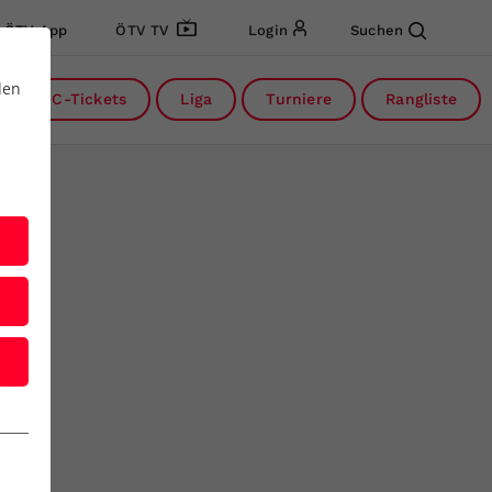
ÖTV App
ÖTV TV
Login
Suchen
den
DC-Tickets
Liga
Turniere
Rangliste