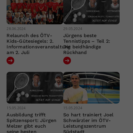
28.06.2024
29.05.2024
Relaunch des ÖTV-
Jürgens beste
Kids-Gütesiegels: 2.
Tennistipps – Teil 2:
Informationsveranstaltung
Die beidhändige
am 2. Juli
Rückhand
15.05.2024
15.05.2024
Ausbildung trifft
So hart trainiert Joel
Spitzensport: Jürgen
Schwärzler im ÖTV-
Melzer gibt euch
Leistungszentrum
seine besten
Südstadt