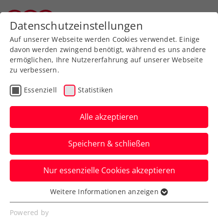
Zurück zur Newsübersicht
Datenschutzeinstellungen
Tiroler Tennisverband
Auf unserer Webseite werden Cookies verwendet. Einige
davon werden zwingend benötigt, während es uns andere
ermöglichen, Ihre Nutzererfahrung auf unserer Webseite
zu verbessern.
Ausbildung
Verbands-Info
Essenziell
Statistiken
Jürgens beste
Tennistipps – Teil 3: Die
Alle akzeptieren
einhändige Rückhand
Speichern & schließen
ÖTV-Sportdirektor Jürgen Melzer zeigt
Nur essenzielle Cookies akzeptieren
euch mit ÖTV-Ausbildungsreferent Harald
Mair die richtige Technik.
Weitere Informationen anzeigen
Essenziell
Verfasst von: Manuel Wachta, 12.06.2024
Essenzielle Cookies werden für grundlegende
Powered by