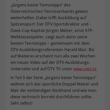
„Jürgens beste Tennistipps“ des
Dieser Wert speichert Ihre Consent-
Österreichischen Tennisverbands gewiss
Einstellungen. Unter anderem eine
zufällig generierte ID, für die
weiterhelfen. Dabei trifft Ausbildung auf
Zweck
historische Speicherung Ihrer
Spitzensport: Der ÖTV-Sportdirektor und -
vorgenommen Einstellungen, falls der
Davis-Cup-Kapitän Jürgen Melzer, einst ATP-
Webseiten-Betreiber dies eingestellt
Weltklassespieler, zeigt euch darin seine
hat.
besten Tennistipps – gemeinsam mit dem
ÖTV-Ausbildungsreferenten Harald Mair. Bis
auf Weiteres erscheint nun alle zwei Wochen
ein neues Video auf der ÖTV-Ausbildungs-
Unterseite und auf ÖTV TV unter
www.oetv.tv
.
In Teil 3 der Serie „Jürgens beste Tennistipps“
widmet sich das sportliche Doppel Melzer und
Mair der einhändigen Rückhand und wie man
diese technisch korrekt durchführen sollte.
Seht selbst!