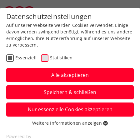
Datenschutzeinstellungen
Tiroler Tennisverband
Auf unserer Webseite werden Cookies verwendet. Einige
davon werden zwingend benötigt, während es uns andere
ermöglichen, Ihre Nutzererfahrung auf unserer Webseite
zu verbessern.
Aktuelle News
Essenziell
Statistiken
Alle akzeptieren
Speichern & schließen
Nur essenzielle Cookies akzeptieren
Weitere Informationen anzeigen
Essenziell
News filtern
Essenzielle Cookies werden für grundlegende
Powered by