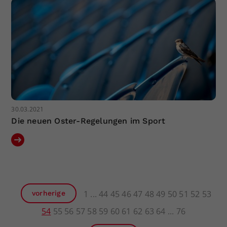
30.03.2021
Die neuen Oster-Regelungen im Sport
1
44
45
46
47
48
49
50
51
52
53
vorherige
54
55
56
57
58
59
60
61
62
63
64
76