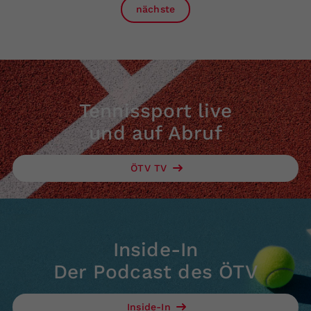
nächste
Tennissport live
und auf Abruf
ÖTV TV
Inside-In
Der Podcast des ÖTV
Inside-In