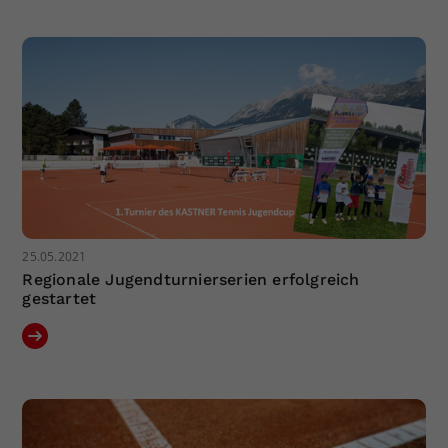
Dieser Wert speichert Ihre Consent-
Einstellungen. Unter anderem eine
zufällig generierte ID, für die
Zweck
historische Speicherung Ihrer
vorgenommen Einstellungen, falls der
Webseiten-Betreiber dies eingestellt
hat.
25.05.2021
Regionale Jugendturnierserien erfolgreich
gestartet