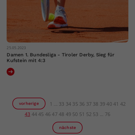
25.05.2023
Damen 1. Bundesliga - Tiroler Derby, Sieg für
Kufstein mit 4:3
1
33
34
35
36
37
38
39
40
41
42
vorherige
43
44
45
46
47
48
49
50
51
52
53
76
nächste