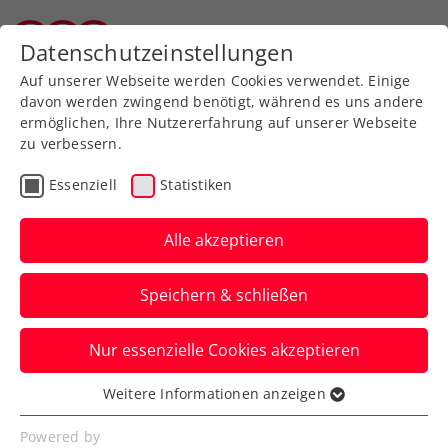
Datenschutzeinstellungen
Tiroler Tennisverband
Auf unserer Webseite werden Cookies verwendet. Einige
davon werden zwingend benötigt, während es uns andere
ermöglichen, Ihre Nutzererfahrung auf unserer Webseite
zu verbessern.
Aktuelle News
Essenziell
Statistiken
Alle akzeptieren
Speichern & schließen
Nur essenzielle Cookies akzeptieren
Weitere Informationen anzeigen
Essenziell
News filtern
Essenzielle Cookies werden für grundlegende
Powered by