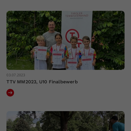
Dieser Wert speichert Ihre Consent-
Einstellungen. Unter anderem eine
zufällig generierte ID, für die
Zweck
historische Speicherung Ihrer
vorgenommen Einstellungen, falls der
Webseiten-Betreiber dies eingestellt
hat.
03.07.2023
TTV MM2023, U10 Finalbewerb