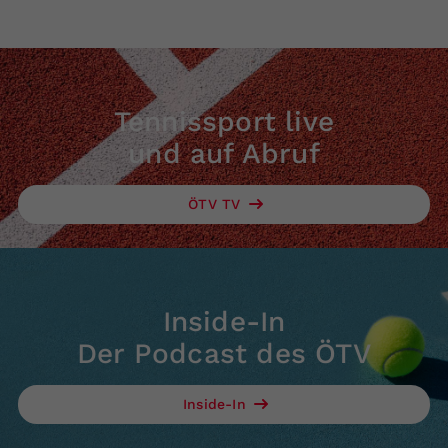
Tennissport live
und auf Abruf
ÖTV TV
Inside-In
Der Podcast des ÖTV
Inside-In