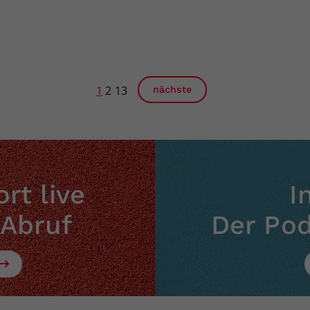
1
2
13
nächste
rt live
I
 Abruf
Der Po