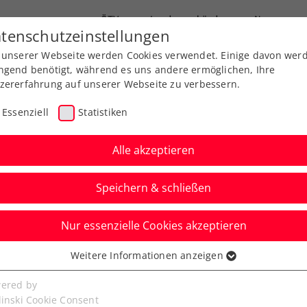
ÖTV
Landesverbände
News
tenschutzeinstellungen
 unserer Webseite werden Cookies verwendet. Einige davon wer
Ausbildung
Services
Über uns
FAQ
ngend benötigt, während es uns andere ermöglichen, Ihre
zererfahrung auf unserer Webseite zu verbessern.
Essenziell
Statistiken
Alle akzeptieren
Aktuelle News
Speichern & schließen
Nur essenzielle Cookies akzeptieren
Weitere Informationen anzeigen
ssenziell
senzielle Cookies werden für grundlegende Funktionen der
ered by
bseite benötigt. Dadurch ist gewährleistet, dass die Webseite
linski Cookie Consent