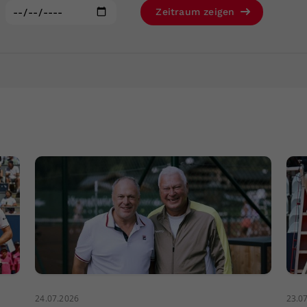
Zweck
generierte ID, für die historische Speicherung
:
Zeitraum zeigen
Ihrer vorgenommen Einstellungen, falls der
Webseiten-Betreiber dies eingestellt hat.
24.07.2026
23.0