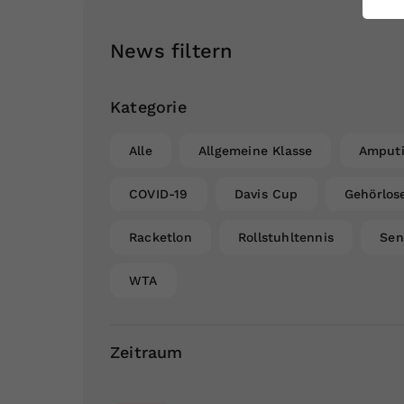
ei
News filtern
S
Kategorie
Alle
Allgemeine Klasse
Amputi
COVID-19
Davis Cup
Gehörlos
Racketlon
Rollstuhltennis
Sen
WTA
Zeitraum