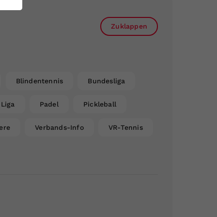
Zuklappen
Blindentennis
Bundesliga
Liga
Padel
Pickleball
ere
Verbands-Info
VR-Tennis