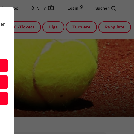
ÖTV App
ÖTV TV
Login
Suchen
den
DC-Tickets
Liga
Turniere
Rangliste