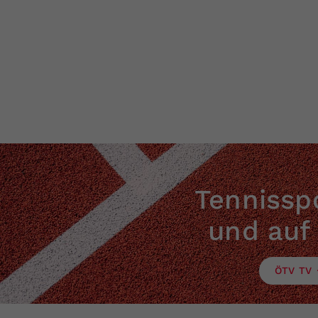
Tennisspo
und auf
ÖTV TV