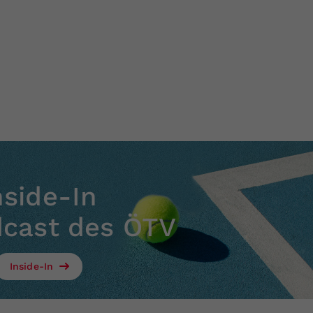
nside-In
dcast des ÖTV
Inside-In