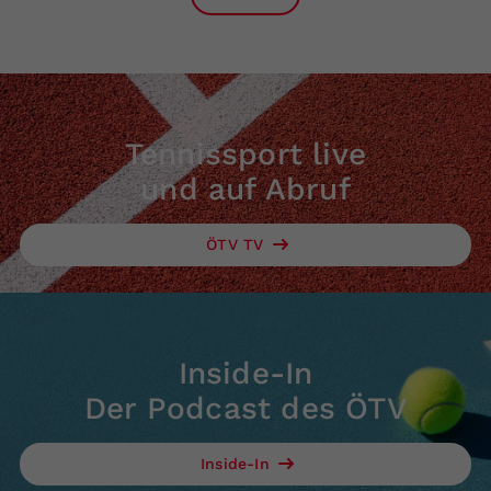
Tennissport live
und auf Abruf
ÖTV TV
Inside-In
Der Podcast des ÖTV
Inside-In