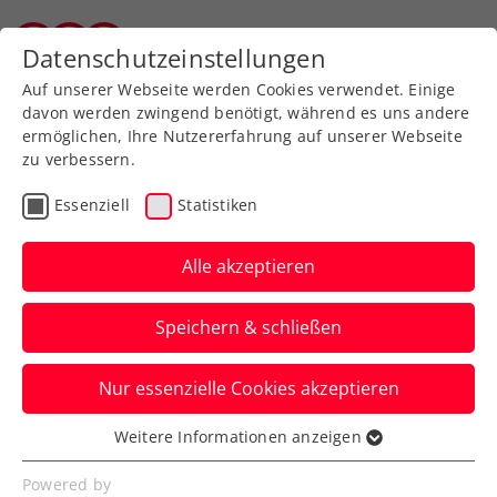
Datenschutzeinstellungen
Tiroler Tennisverband
Auf unserer Webseite werden Cookies verwendet. Einige
davon werden zwingend benötigt, während es uns andere
ermöglichen, Ihre Nutzererfahrung auf unserer Webseite
zu verbessern.
Aktuelle News
Essenziell
Statistiken
Alle akzeptieren
Speichern & schließen
Nur essenzielle Cookies akzeptieren
Weitere Informationen anzeigen
Essenziell
News filtern
Essenzielle Cookies werden für grundlegende
Powered by