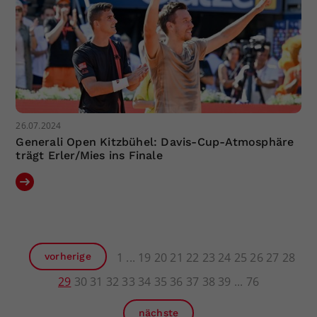
26.07.2024
Generali Open Kitzbühel: Davis-Cup-Atmosphäre
trägt Erler/Mies ins Finale
1
19
20
21
22
23
24
25
26
27
28
vorherige
29
30
31
32
33
34
35
36
37
38
39
76
nächste