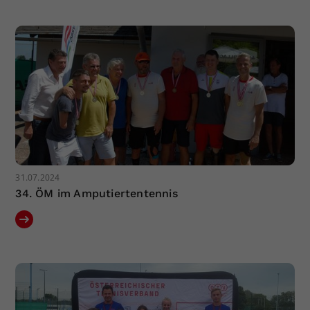
Dieser Wert speichert Ihre Consent-
Einstellungen. Unter anderem eine
zufällig generierte ID, für die
Zweck
historische Speicherung Ihrer
vorgenommen Einstellungen, falls der
Webseiten-Betreiber dies eingestellt
hat.
31.07.2024
34. ÖM im Amputiertentennis