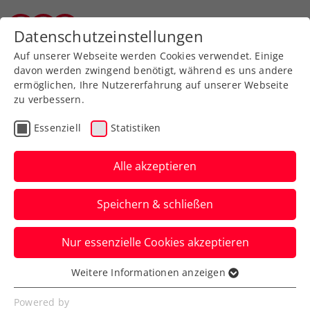
Datenschutzeinstellungen
Tiroler Tennisverband
Auf unserer Webseite werden Cookies verwendet. Einige
davon werden zwingend benötigt, während es uns andere
ermöglichen, Ihre Nutzererfahrung auf unserer Webseite
zu verbessern.
Aktuelle News
Essenziell
Statistiken
Alle akzeptieren
Speichern & schließen
Nur essenzielle Cookies akzeptieren
Weitere Informationen anzeigen
Essenziell
News filtern
Essenzielle Cookies werden für grundlegende
Powered by