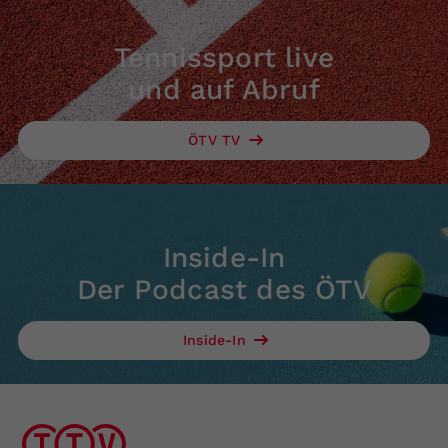
Tennissport live
und auf Abruf
ÖTV TV
Inside-In
Der Podcast des ÖTV
Inside-In