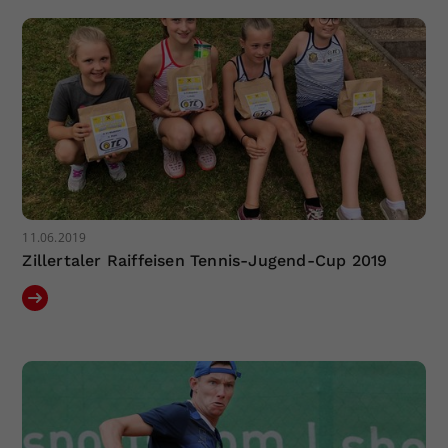
Dieser Wert speichert Ihre Consent-
Einstellungen. Unter anderem eine
zufällig generierte ID, für die
Zweck
historische Speicherung Ihrer
vorgenommen Einstellungen, falls der
Webseiten-Betreiber dies eingestellt
hat.
11.06.2019
Zillertaler Raiffeisen Tennis-Jugend-Cup 2019