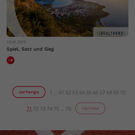
19.05.2019
Spiel, Satz und Sieg
1
61
62
63
64
65
66
67
68
69
70
vorherige
71
72
73
74
75
76
nächste