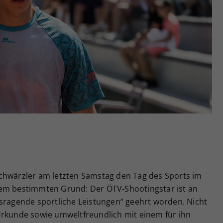
Zweck
generierte ID, für die historische Speicherung
Ihrer vorgenommen Einstellungen, falls der
Webseiten-Betreiber dies eingestellt hat.
chwärzler am letzten Samstag den Tag des Sports im
nem bestimmten Grund: Der ÖTV-Shootingstar ist an
usragende sportliche Leistungen“ geehrt worden. Nicht
Urkunde sowie umweltfreundlich mit einem für ihn