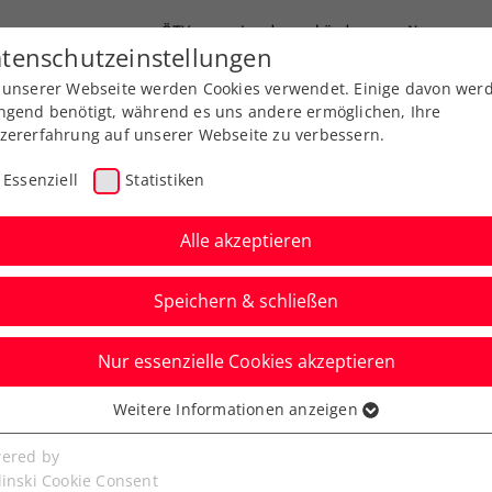
ÖTV
Landesverbände
News
tenschutzeinstellungen
 unserer Webseite werden Cookies verwendet. Einige davon wer
Ausbildung
Services
Über uns
FAQ
ngend benötigt, während es uns andere ermöglichen, Ihre
zererfahrung auf unserer Webseite zu verbessern.
Essenziell
Statistiken
Alle akzeptieren
Speichern & schließen
Nur essenzielle Cookies akzeptieren
s Leute an dich
Weitere Informationen anzeigen
ssenziell
ärzler und das Privileg
senzielle Cookies werden für grundlegende Funktionen der
ered by
bseite benötigt. Dadurch ist gewährleistet, dass die Webseite
linski Cookie Consent