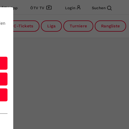
ÖTV App
ÖTV TV
Login
Suchen
den
DC-Tickets
Liga
Turniere
Rangliste