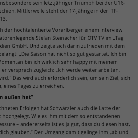
insbesondere sein letztjähriger Triumph bei der U16-
hien. Mittlerweile steht der 17-Jährige in der ITF-
 13.
h der hochtalentierte Vorarlberger einem Interview
atorenlegende Stefan Steinacher für ÖTV TV im „Tag
dien GmbH. Und zeigte sich darin zufrieden mit dem
elangt: „Die Saison hat nicht so gut gestartet. Ich bin
omentan bin ich wirklich sehr happy mit meinem
 er versprach zugleich: „Ich werde weiter arbeiten,
rd.“ Das wird auch erforderlich sein, um sein Ziel, sich
, eines Tages zu erreichen.
on außen hat“
ichneten Erfolgen hat Schwärzler auch die Latte der
t hochgelegt. Wie es ihm mit dem so entstandenen
essure – andererseits ist es ja gut, dass du diesen hast,
 dich glauben.“ Der Umgang damit gelinge ihm „ab und