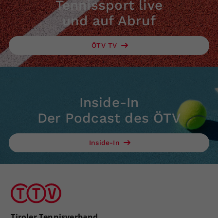
Tennissport live
und auf Abruf
ÖTV TV
Inside-In
Der Podcast des ÖTV
Inside-In
Tiroler Tennisverband