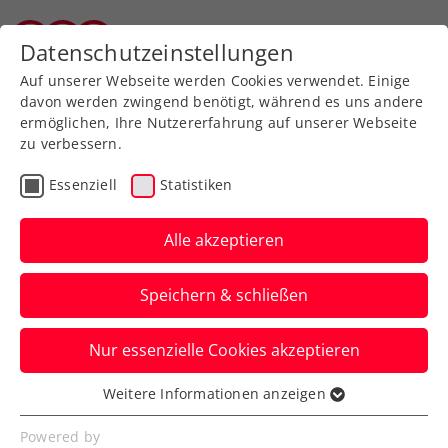
Zurück zur Newsübersicht
Datenschutzeinstellungen
Tiroler Tennisverband
Auf unserer Webseite werden Cookies verwendet. Einige
davon werden zwingend benötigt, während es uns andere
ermöglichen, Ihre Nutzererfahrung auf unserer Webseite
zu verbessern.
Turniere
Kids & Jugend
ITF
Essenziell
Statistiken
ITF Osaka: Schwärzler
kämpft sich mit starken
Alle akzeptieren
Nerven unter die letzten
Speichern & schließen
Vier
Nur essenzielle Cookies akzeptieren
Der ÖTV-Vertragsspieler ist beim
Topturnier in Japan im Einzel weiter im
Weitere Informationen anzeigen
Essenziell
Titelrennen.
Essenzielle Cookies werden für grundlegende
Powered by