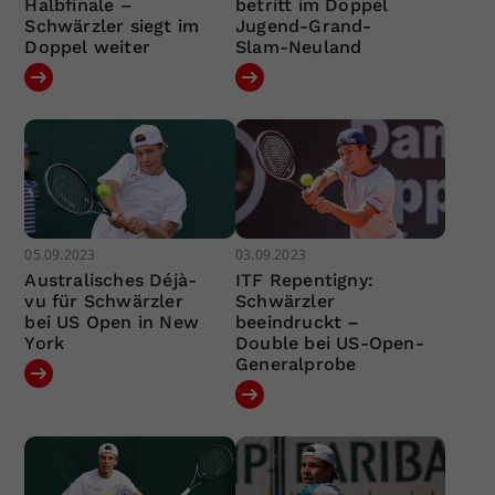
Halbfinale –
betritt im Doppel
Schwärzler siegt im
Jugend-Grand-
Doppel weiter
Slam-Neuland
05.09.2023
03.09.2023
Australisches Déjà-
ITF Repentigny:
vu für Schwärzler
Schwärzler
bei US Open in New
beeindruckt –
York
Double bei US-Open-
Generalprobe