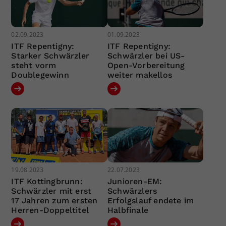
02.09.2023
01.09.2023
ITF Repentigny:
ITF Repentigny:
Starker Schwärzler
Schwärzler bei US-
steht vorm
Open-Vorbereitung
Doublegewinn
weiter makellos
19.08.2023
22.07.2023
ITF Kottingbrunn:
Junioren-EM:
Schwärzler mit erst
Schwärzlers
17 Jahren zum ersten
Erfolgslauf endete im
Herren-Doppeltitel
Halbfinale