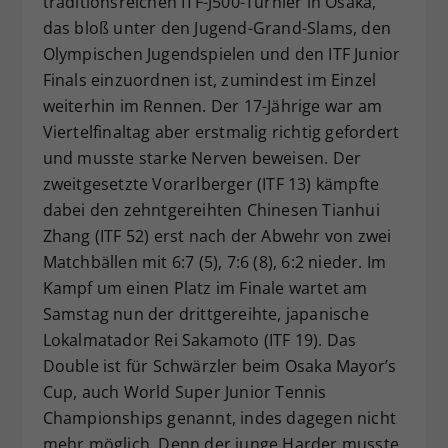
traditionsreichen ITF-J500-Turnier in Osaka,
Dieser Wert speichert Ihre Consent-
das bloß unter den Jugend-Grand-Slams, den
Einstellungen. Unter anderem eine
Olympischen Jugendspielen und den ITF Junior
zufällig generierte ID, für die
Finals einzuordnen ist, zumindest im Einzel
Zweck
historische Speicherung Ihrer
weiterhin im Rennen. Der 17-Jährige war am
vorgenommen Einstellungen, falls der
Viertelfinaltag aber erstmalig richtig gefordert
Webseiten-Betreiber dies eingestellt
hat.
und musste starke Nerven beweisen. Der
zweitgesetzte Vorarlberger (ITF 13) kämpfte
dabei den zehntgereihten Chinesen Tianhui
Zhang (ITF 52) erst nach der Abwehr von zwei
Matchbällen mit 6:7 (5), 7:6 (8), 6:2 nieder. Im
Kampf um einen Platz im Finale wartet am
Samstag nun der drittgereihte, japanische
Lokalmatador Rei Sakamoto (ITF 19). Das
Double ist für Schwärzler beim Osaka Mayor’s
Cup, auch World Super Junior Tennis
Championships genannt, indes dagegen nicht
mehr möglich. Denn der junge Harder musste