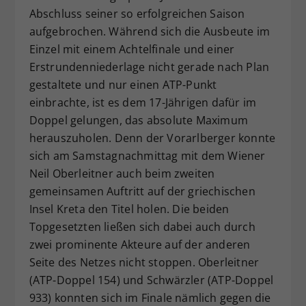
Abschluss seiner so erfolgreichen Saison
Dieser Wert speichert Ihre Consent-
aufgebrochen. Während sich die Ausbeute im
Einstellungen. Unter anderem eine
zufällig generierte ID, für die
Einzel mit einem Achtelfinale und einer
Zweck
historische Speicherung Ihrer
Erstrundenniederlage nicht gerade nach Plan
vorgenommen Einstellungen, falls der
gestaltete und nur einen ATP-Punkt
Webseiten-Betreiber dies eingestellt
einbrachte, ist es dem 17-Jährigen dafür im
hat.
Doppel gelungen, das absolute Maximum
herauszuholen. Denn der Vorarlberger konnte
sich am Samstagnachmittag mit dem Wiener
Neil Oberleitner auch beim zweiten
gemeinsamen Auftritt auf der griechischen
Insel Kreta den Titel holen. Die beiden
Topgesetzten ließen sich dabei auch durch
zwei prominente Akteure auf der anderen
Seite des Netzes nicht stoppen. Oberleitner
(ATP-Doppel 154) und Schwärzler (ATP-Doppel
933) konnten sich im Finale nämlich gegen die