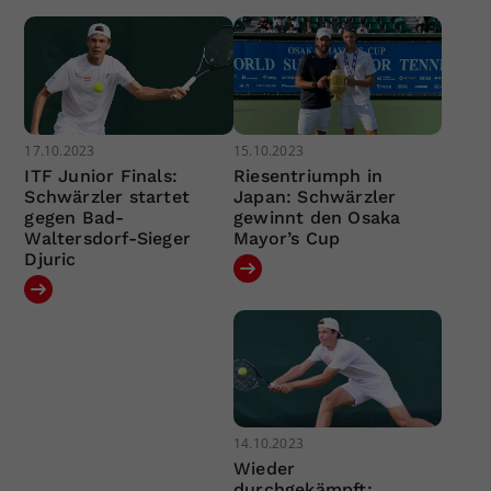
17.10.2023
15.10.2023
ITF Junior Finals:
Riesentriumph in
Schwärzler startet
Japan: Schwärzler
gegen Bad-
gewinnt den Osaka
Waltersdorf-Sieger
Mayor’s Cup
Djuric
14.10.2023
Wieder
durchgekämpft: