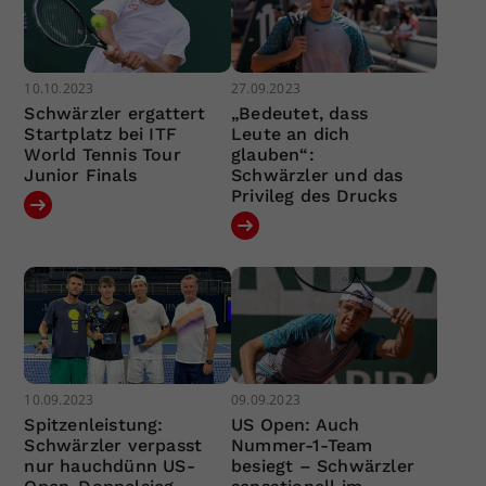
10.10.2023
27.09.2023
Schwärzler ergattert
„Bedeutet, dass
Startplatz bei ITF
Leute an dich
World Tennis Tour
glauben“:
Junior Finals
Schwärzler und das
Privileg des Drucks
10.09.2023
09.09.2023
Spitzenleistung:
US Open: Auch
Schwärzler verpasst
Nummer-1-Team
nur hauchdünn US-
besiegt – Schwärzler