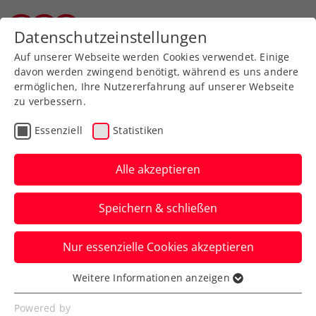
Zurück zur Newsübersicht
Datenschutzeinstellungen
Tiroler Tennisverband
Auf unserer Webseite werden Cookies verwendet. Einige
davon werden zwingend benötigt, während es uns andere
ermöglichen, Ihre Nutzererfahrung auf unserer Webseite
zu verbessern.
Turniere
ITF
Essenziell
Statistiken
Oberleitner/Schwärzler
auch durch Tsitsipas-
Alle akzeptieren
Brüder nicht zu stoppen
Speichern & schließen
Das Duo holt beim ITF-Herrenturnier in
Nur essenzielle Cookies akzeptieren
Heraklion ohne Satzverlust den zweiten
Doppeltitel in Folge.
Weitere Informationen anzeigen
Essenziell
Verfasst von: Manuel Wachta, 27.11.2023
Essenzielle Cookies werden für grundlegende
Powered by