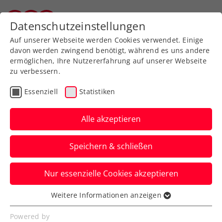
Datenschutzeinstellungen
Tiroler Tennisverband
Auf unserer Webseite werden Cookies verwendet. Einige
davon werden zwingend benötigt, während es uns andere
ermöglichen, Ihre Nutzererfahrung auf unserer Webseite
zu verbessern.
Aktuelle News
Essenziell
Statistiken
Alle akzeptieren
Speichern & schließen
Nur essenzielle Cookies akzeptieren
Weitere Informationen anzeigen
Essenziell
News filtern
Essenzielle Cookies werden für grundlegende
Powered by