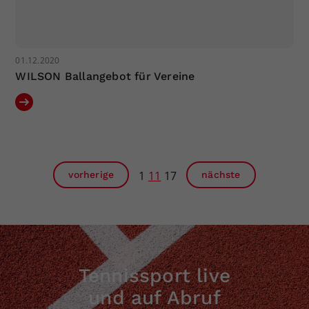
01.12.2020
WILSON Ballangebot für Vereine
1
11
17
vorherige
nächste
Tennissport live
und auf Abruf